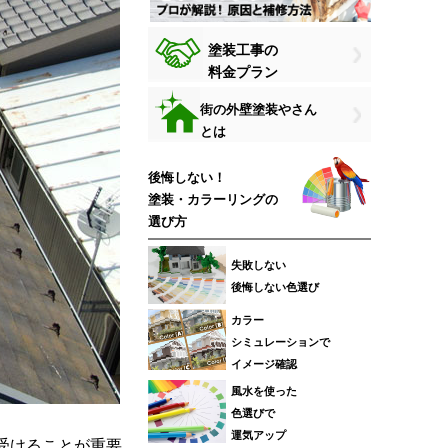
塗装工事の
料金プラン
街の外壁塗装やさん
とは
後悔しない！
塗装・カラーリングの
選び方
失敗しない
後悔しない色選び
カラー
シミュレーションで
イメージ確認
風水を使った
色選びで
運気アップ
受けることが重要