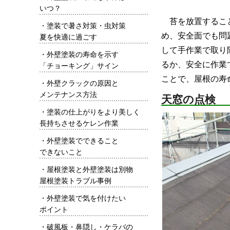
いつ？
苔を放置すること
・
塗装で暑さ対策・虫対策
め、安全面でも問
夏を快適に過ごす
して手作業で取り
・
外壁塗装の寿命を示す
るか、安全に作業
「チョーキング」サイン
ことで、屋根の寿
・
外壁クラックの原因と
メンテナンス方法
天窓の点検
・
塗装の仕上がりをより美しく
長持ちさせるケレン作業
・
外壁塗装でできること
できないこと
・
屋根塗装と外壁塗装は別物
屋根塗装トラブル事例
・
外壁塗装で気を付けたい
ポイント
・
破風板・鼻隠し・ケラバの