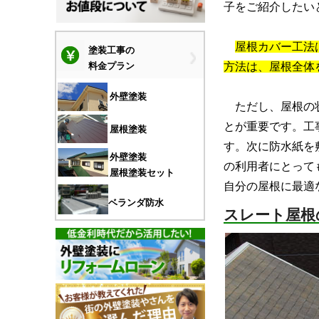
子をご紹介したいと
屋根カバー工法
塗装工事の
方法は、屋根全体
料金プラン
外壁塗装
ただし、屋根の状
とが重要です。工
屋根塗装
す。次に防水紙を
外壁塗装
の利用者にとって
屋根塗装セット
自分の屋根に最適
ベランダ防水
スレート屋根