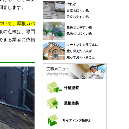
汚れが
調査します。
目立ちにくい色
目立ちやすい色
づいて、屋根カバ
色あせしやすい色
根の点検は、専門
色あせしにくい色
できる業者に依頼
ツートンやカラフルに
塗り替えたい人が
知っておくべきこと
外壁塗装
屋根塗装
サイディング張替え