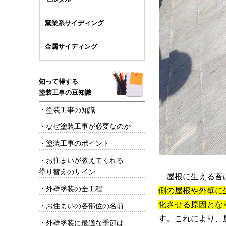
窯業系サイディング
金属サイディング
知って得する
塗装工事の豆知識
・
塗装工事の知識
・
なぜ塗装工事が必要なのか
・
塗装工事のポイント
・
お住まいが教えてくれる
塗り替えのサイン
屋根に生える苔は
・
外壁塗装の全工程
側の屋根や外壁に
化させる原因とな
・
お住まいの各部位の名前
す。これにより、
・
外壁塗装に最適な季節は