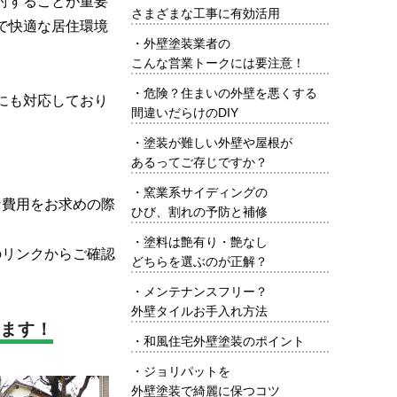
討することが重要
さまざまな工事に有効活用
で快適な居住環境
・
外壁塗装業者の
こんな営業トークには要注意！
・
危険？住まいの外壁を悪くする
にも対応しており
間違いだらけのDIY
・
塗装が難しい外壁や屋根が
あるってご存じですか？
・
窯業系サイディングの
費用をお求めの際
ひび、割れの予防と補修
・
塗料は艶有り・艶なし
のリンクからご確認
どちらを選ぶのが正解？
・
メンテナンスフリー？
外壁タイルお手入れ方法
ます！
・
和風住宅外壁塗装のポイント
・
ジョリパットを
外壁塗装で綺麗に保つコツ