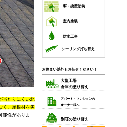
塀・擁壁塗装
室内塗装
防水工事
シーリング打ち替え
お住まい以外もお任せください！
大型工場
倉庫の塗り替え
が当たりにくい北
アパート・マンションの
オーナー様へ
なく、屋根材を劣
可能性がありま
別荘の塗り替え