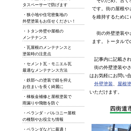
そのため、古くな
タスペーサーで防げます
です。街の屋根や
・
狭小地や住宅密集地の
を維持するために
外壁塗装もお任せください！
・
トタン外壁や屋根の
街の外壁塗装やさ
メンテナンス
ます。トータルで
・
瓦屋根のメンテナンスと
塗装時の注意点
記事内に記載されて
・
セメント瓦・モニエル瓦
街の外壁塗装やさ
最適なメンテナンス方法
はお気軽にお問い
・
鉄部への塗装で錆を抑え
外壁塗装
、
屋根
お住まいを長く綺麗に
いただけます。
・
棟板金補修と屋根塗装で
雨漏りや飛散を防ぐ
四街道
・
ベランダ・バルコニー屋根
の種類やお役立ち情報
・
ベランダなどに最適！