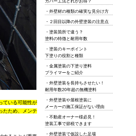
カバー工法どれがお得？
・
外壁材の種類の確実な見分け方
・
２回目以降の外壁塗装の注意点
・
塗装箇所で違う？
塗料の特徴と耐用年数
・
塗装のキーポイント
下塗りの役割と種類
・
金属塗装の下塗り塗料
プライマーをご紹介
・
外壁塗装を長持ちさせたい！
耐用年数20年超の無機塗料
・
外壁塗装や屋根塗装に
っている可能性が
メーカーの施工保証がない理由
ったため、メンテ
・
不動産オーナー様必見！
塗装工事で節税できます
・
外壁塗装で仮設した足場