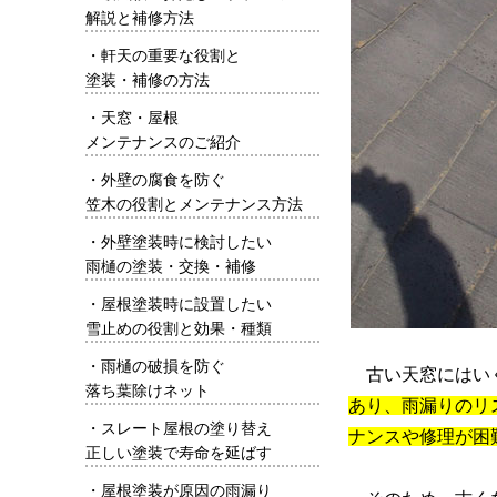
解説と補修方法
・
軒天の重要な役割と
塗装・補修の方法
・
天窓・屋根
メンテナンスのご紹介
・
外壁の腐食を防ぐ
笠木の役割とメンテナンス方法
・
外壁塗装時に検討したい
雨樋の塗装・交換・補修
・
屋根塗装時に設置したい
雪止めの役割と効果・種類
・
雨樋の破損を防ぐ
古い天窓にはい
落ち葉除けネット
あり、雨漏りのリ
・
スレート屋根の塗り替え
ナンスや修理が困
正しい塗装で寿命を延ばす
・
屋根塗装が原因の雨漏り