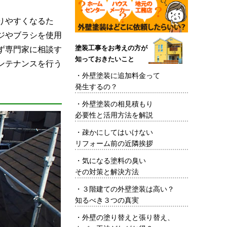
りやすくなるた
ジやブラシを使用
塗装工事をお考えの方が
ず専門家に相談す
知っておきたいこと
ンテナンスを行う
・
外壁塗装に追加料金って
発生するの？
・
外壁塗装の相見積もり
必要性と活用方法を解説
・
疎かにしてはいけない
リフォーム前の近隣挨拶
・
気になる塗料の臭い
その対策と解決方法
・
３階建ての外壁塗装は高い？
知るべき３つの真実
・
外壁の塗り替えと張り替え、