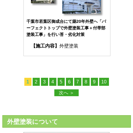
千葉市若葉区御成台にて築20年外壁へ「パ
ーフェクトトップで外壁塗装工事＋付帯部
塗装工事」を行い苔・劣化対策
【施工内容】
外壁塗装
1
2
3
4
5
6
7
8
9
10
次へ ＞
外壁塗装について