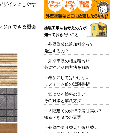
デザインにしやす
ンジができる機会
塗装工事をお考えの方が
知っておきたいこと
・
外壁塗装に追加料金って
発生するの？
・
外壁塗装の相見積もり
必要性と活用方法を解説
・
疎かにしてはいけない
リフォーム前の近隣挨拶
・
気になる塗料の臭い
その対策と解決方法
・
３階建ての外壁塗装は高い？
知るべき３つの真実
・
外壁の塗り替えと張り替え、