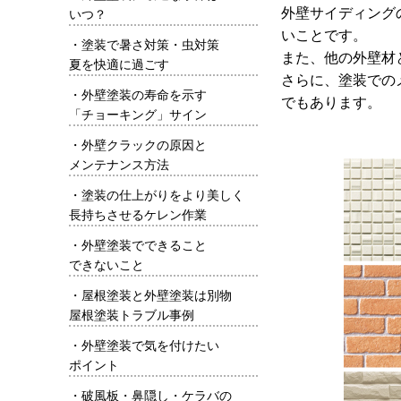
外壁サイディング
いつ？
いことです。
・
塗装で暑さ対策・虫対策
また、他の外壁材
夏を快適に過ごす
さらに、塗装での
・
外壁塗装の寿命を示す
でもあります。
「チョーキング」サイン
・
外壁クラックの原因と
メンテナンス方法
・
塗装の仕上がりをより美しく
長持ちさせるケレン作業
・
外壁塗装でできること
できないこと
・
屋根塗装と外壁塗装は別物
屋根塗装トラブル事例
・
外壁塗装で気を付けたい
ポイント
・
破風板・鼻隠し・ケラバの