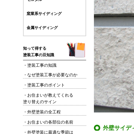
窯業系サイディング
金属サイディング
知って得する
塗装工事の豆知識
・
塗装工事の知識
・
なぜ塗装工事が必要なのか
・
塗装工事のポイント
・
お住まいが教えてくれる
塗り替えのサイン
・
外壁塗装の全工程
・
お住まいの各部位の名前
外壁サイデ
・
外壁塗装に最適な季節は