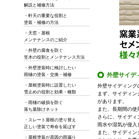
解説と補修方法
・
軒天の重要な役割と
塗装・補修の方法
・
天窓・屋根
メンテナンスのご紹介
・
外壁の腐食を防ぐ
笠木の役割とメンテナンス方法
・
外壁塗装時に検討したい
外壁サイデ
雨樋の塗装・交換・補修
・
屋根塗装時に設置したい
外壁サイディング
雪止めの役割と効果・種類
まず、サイディン
があります。
・
雨樋の破損を防ぐ
また、長期間の使
落ち葉除けネット
さらに、サイディ
・
スレート屋根の塗り替え
雨水や湿気が侵入
正しい塗装で寿命を延ばす
また、サイディン
・
屋根塗装が原因の雨漏り