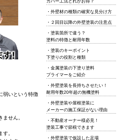
カバー工法どれがお得？
・
外壁材の種類の確実な見分け方
・
２回目以降の外壁塗装の注意点
・
塗装箇所で違う？
塗料の特徴と耐用年数
・
塗装のキーポイント
下塗りの役割と種類
・
金属塗装の下塗り塗料
プライマーをご紹介
・
外壁塗装を長持ちさせたい！
耐用年数20年超の無機塗料
に弱いという特徴
・
外壁塗装や屋根塗装に
メーカーの施工保証がない理由
きません。
・
不動産オーナー様必見！
塗装工事で節税できます
ます。
・
外壁塗装で仮設した足場