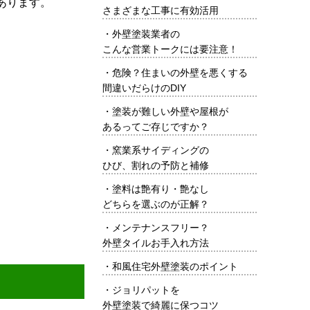
あります。
さまざまな工事に有効活用
・
外壁塗装業者の
こんな営業トークには要注意！
・
危険？住まいの外壁を悪くする
間違いだらけのDIY
・
塗装が難しい外壁や屋根が
あるってご存じですか？
・
窯業系サイディングの
ひび、割れの予防と補修
・
塗料は艶有り・艶なし
どちらを選ぶのが正解？
・
メンテナンスフリー？
外壁タイルお手入れ方法
・
和風住宅外壁塗装のポイント
・
ジョリパットを
外壁塗装で綺麗に保つコツ