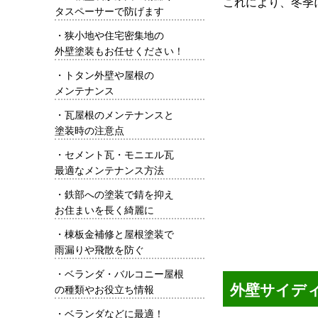
これにより、冬季
タスペーサーで防げます
・
狭小地や住宅密集地の
外壁塗装もお任せください！
・
トタン外壁や屋根の
メンテナンス
・
瓦屋根のメンテナンスと
塗装時の注意点
・
セメント瓦・モニエル瓦
最適なメンテナンス方法
・
鉄部への塗装で錆を抑え
お住まいを長く綺麗に
・
棟板金補修と屋根塗装で
雨漏りや飛散を防ぐ
・
ベランダ・バルコニー屋根
外壁サイデ
の種類やお役立ち情報
・
ベランダなどに最適！