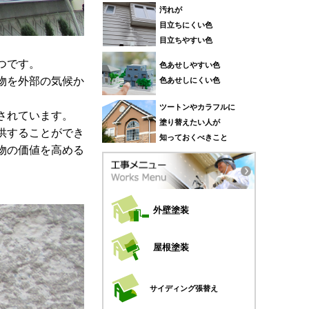
汚れが
目立ちにくい色
目立ちやすい色
つです。
色あせしやすい色
物を外部の気候か
色あせしにくい色
ツートンやカラフルに
されています。
塗り替えたい人が
供することができ
知っておくべきこと
物の価値を高める
外壁塗装
屋根塗装
サイディング張替え