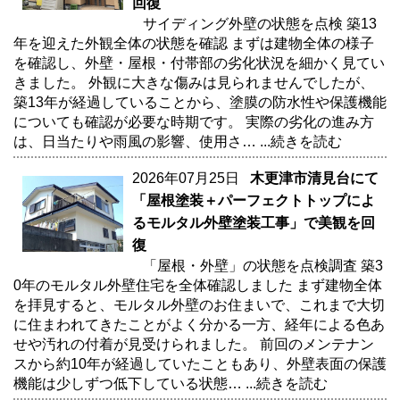
回復
サイディング外壁の状態を点検 築13
年を迎えた外観全体の状態を確認 まずは建物全体の様子
を確認し、外壁・屋根・付帯部の劣化状況を細かく見てい
きました。 外観に大きな傷みは見られませんでしたが、
築13年が経過していることから、塗膜の防水性や保護機能
についても確認が必要な時期です。 実際の劣化の進み方
は、日当たりや雨風の影響、使用さ…
...続きを読む
2026年07月25日
木更津市清見台にて
「屋根塗装＋パーフェクトトップによ
るモルタル外壁塗装工事」で美観を回
復
「屋根・外壁」の状態を点検調査 築3
0年のモルタル外壁住宅を全体確認しました まず建物全体
を拝見すると、モルタル外壁のお住まいで、これまで大切
に住まわれてきたことがよく分かる一方、経年による色あ
せや汚れの付着が見受けられました。 前回のメンテナン
スから約10年が経過していたこともあり、外壁表面の保護
機能は少しずつ低下している状態…
...続きを読む