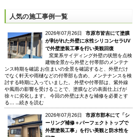
人気の施工事例一覧
2026年07月26日
市原市皆吉にて塗膜
が剥がれた外壁に水性シリコンセラUV
で外壁塗装工事を行い美観回復
窯業系サイディング外壁の状態を点検
建物全景から外壁と付帯部のメンテナ
ンス時期を確認 お住まいの全景を確認すると、外壁だけ
でなく軒天や雨樋などの付帯部も含め、メンテナンスを検
討する時期に入っていました。 外壁や付帯部は、紫外線
や風雨の影響を受けることで、塗膜などの表面仕上げが
徐々に劣化します。 今回の外壁は大きな補修を必要とす
る…
...続きを読む
2026年07月26日
市原市郡本にて「シ
ーリング補修＋パーフェクトトップで
外壁塗装工事」を行い美観と防水性を