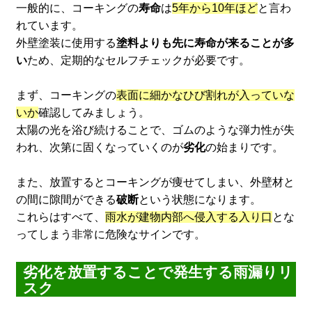
一般的に、コーキングの
寿命
は
5年から10年ほど
と言わ
れています。
外壁塗装に使用する
塗料よりも先に寿命が来ることが多
い
ため、定期的なセルフチェックが必要です。
まず、コーキングの
表面に細かなひび割れが入っていな
いか
確認してみましょう。
太陽の光を浴び続けることで、ゴムのような弾力性が失
われ、次第に固くなっていくのが
劣化
の始まりです。
また、放置するとコーキングが痩せてしまい、外壁材と
の間に隙間ができる
破断
という状態になります。
これらはすべて、
雨水が建物内部へ侵入する入り口
とな
ってしまう非常に危険なサインです。
劣化を放置することで発生する雨漏りリ
スク