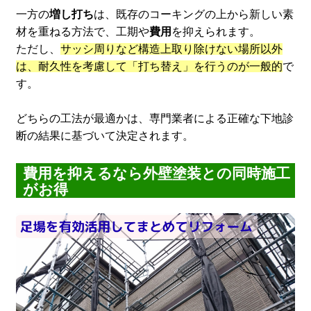
一方の
増し打ち
は、既存のコーキングの上から新しい素
材を重ねる方法で、工期や
費用
を抑えられます。
ただし、
サッシ周りなど構造上取り除けない場所以外
は、耐久性を考慮して「打ち替え」を行うのが一般的
で
す。
どちらの工法が最適かは、専門業者による正確な下地診
断の結果に基づいて決定されます。
費用を抑えるなら外壁塗装との同時施工
がお得