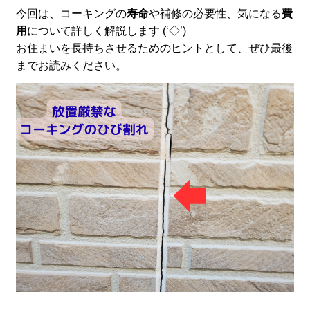
今回は、コーキングの
寿命
や補修の必要性、気になる
費
用
について詳しく解説します (‘◇’)ゞ
お住まいを長持ちさせるためのヒントとして、ぜひ最後
までお読みください。