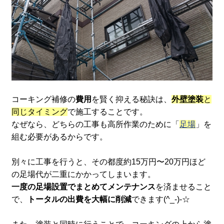
コーキング補修の
費用
を賢く抑える秘訣は、
外壁塗装
と
同じタイミング
で施工することです。
なぜなら、どちらの工事も高所作業のために「
足場
」を
組む必要があるからです。
別々に工事を行うと、その都度約15万円〜20万円ほど
の足場代が二重にかかってしまいます。
一度の足場設置でまとめてメンテナンス
を済ませること
で、
トータルの出費を大幅に削減
できます(^_-)-☆