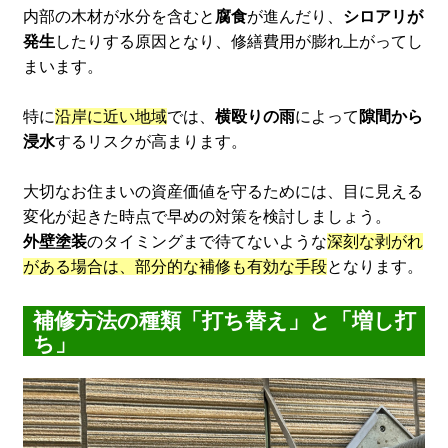
内部の木材が水分を含むと
腐食
が進んだり、
シロアリが
発生
したりする原因となり、修繕費用が膨れ上がってし
まいます。
特に
沿岸に近い地域
では、
横殴りの雨
によって
隙間から
浸水
するリスクが高まります。
大切なお住まいの資産価値を守るためには、目に見える
変化が起きた時点で早めの対策を検討しましょう。
外壁塗装
のタイミングまで待てないような
深刻な剥がれ
がある場合は、部分的な補修も有効な手段
となります。
補修方法の種類「打ち替え」と「増し打
ち」