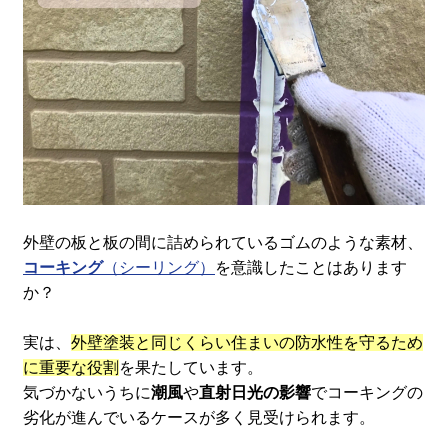
外壁の板と板の間に詰められているゴムのような素材、
コーキング
（シーリング）
を意識したことはあります
か？
実は、
外壁塗装と同じくらい住まいの防水性を守るため
に重要な役割
を果たしています。
気づかないうちに
潮風
や
直射日光の影響
でコーキングの
劣化が進んでいるケースが多く見受けられます。