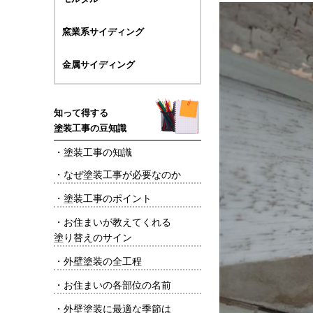
窯業系サイディング
金属サイディング
知って得する
塗装工事の豆知識
・
塗装工事の知識
・
なぜ塗装工事が必要なのか
・
塗装工事のポイント
・
お住まいが教えてくれる
塗り替えのサイン
・
外壁塗装の全工程
・
お住まいの各部位の名前
・
外壁塗装に最適な季節は