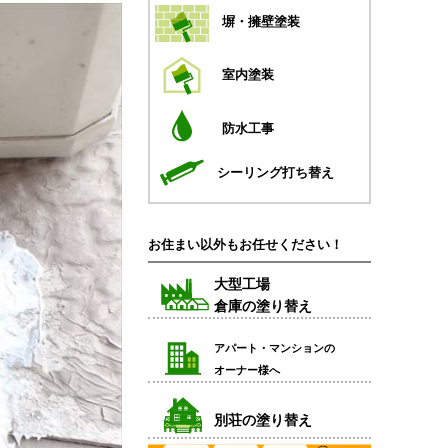
塀・擁壁塗装
室内塗装
防水工事
シーリング打ち替え
お住まい以外もお任せください！
大型工場
倉庫の塗り替え
アパート・マンションの
オーナー様へ
別荘の塗り替え