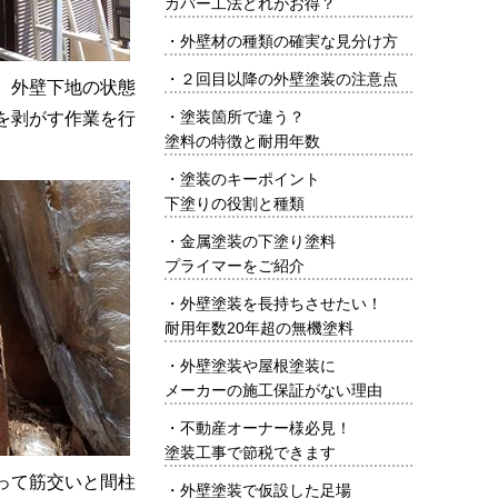
カバー工法どれがお得？
・
外壁材の種類の確実な見分け方
・
２回目以降の外壁塗装の注意点
、外壁下地の状態
・
塗装箇所で違う？
を剥がす作業を行
塗料の特徴と耐用年数
・
塗装のキーポイント
下塗りの役割と種類
・
金属塗装の下塗り塗料
プライマーをご紹介
・
外壁塗装を長持ちさせたい！
耐用年数20年超の無機塗料
・
外壁塗装や屋根塗装に
メーカーの施工保証がない理由
・
不動産オーナー様必見！
塗装工事で節税できます
って筋交いと間柱
・
外壁塗装で仮設した足場