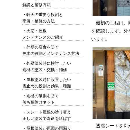
解説と補修方法
・
軒天の重要な役割と
塗装・補修の方法
最初の工程は、
・
天窓・屋根
を確認します。外
メンテナンスのご紹介
います。
・
外壁の腐食を防ぐ
笠木の役割とメンテナンス方法
・
外壁塗装時に検討したい
雨樋の塗装・交換・補修
・
屋根塗装時に設置したい
雪止めの役割と効果・種類
・
雨樋の破損を防ぐ
落ち葉除けネット
・
スレート屋根の塗り替え
正しい塗装で寿命を延ばす
透湿シートを剥
・
屋根塗装が原因の雨漏り