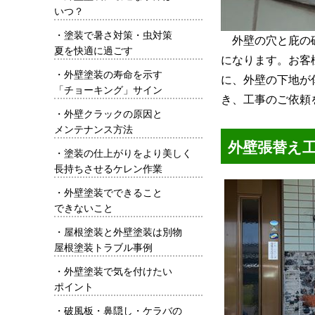
いつ？
・
塗装で暑さ対策・虫対策
外壁の穴と庇の
夏を快適に過ごす
になります。お客
・
外壁塗装の寿命を示す
に、外壁の下地が
「チョーキング」サイン
き、工事のご依頼
・
外壁クラックの原因と
メンテナンス方法
外壁張替え
・
塗装の仕上がりをより美しく
長持ちさせるケレン作業
・
外壁塗装でできること
できないこと
・
屋根塗装と外壁塗装は別物
屋根塗装トラブル事例
・
外壁塗装で気を付けたい
ポイント
・
破風板・鼻隠し・ケラバの