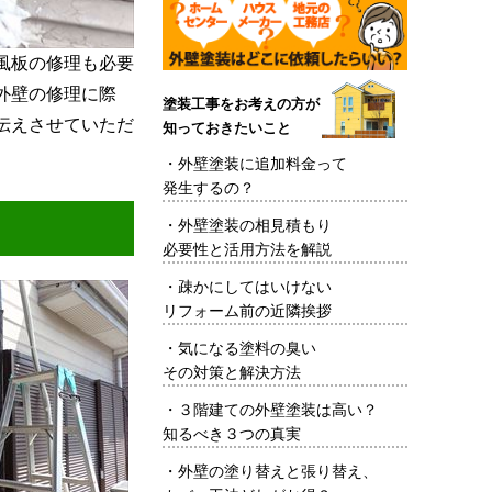
風板の修理も必要
外壁の修理に際
塗装工事をお考えの方が
伝えさせていただ
知っておきたいこと
・
外壁塗装に追加料金って
発生するの？
・
外壁塗装の相見積もり
必要性と活用方法を解説
・
疎かにしてはいけない
リフォーム前の近隣挨拶
・
気になる塗料の臭い
その対策と解決方法
・
３階建ての外壁塗装は高い？
知るべき３つの真実
・
外壁の塗り替えと張り替え、