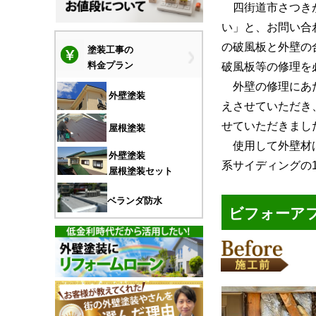
四街道市さつき
い」と、お問い合
の破風板と外壁の
塗装工事の
破風板等の修理を
料金プラン
外壁の修理にあた
外壁塗装
えさせていただき
せていただきまし
屋根塗装
使用して外壁材は
外壁塗装
系サイディングの
屋根塗装セット
ベランダ防水
ビフォーア