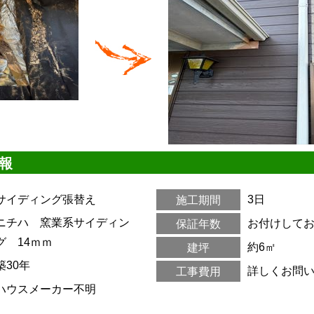
報
サイディング張替え
3日
施工期間
ニチハ 窯業系サイディン
お付けして
保証年数
グ 14ｍｍ
約6㎡
建坪
築30年
詳しくお問
工事費用
ハウスメーカー不明