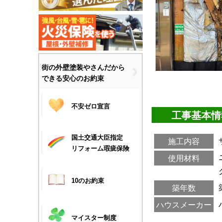
街の外壁塗装やさんだから
できる安心のお約束
不安ゼロ宣言
工事基本情
国土交通大臣指定
施工内容
リフォーム瑕疵保険
使用材料
10のお約束
築年数
ハウスメーカー
マイスター制度