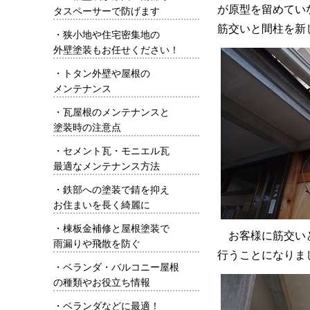
が原型を留めてい
タスペーサーで防げます
筋交いと間柱を新
・
狭小地や住宅密集地の
外壁塗装もお任せください！
・
トタン外壁や屋根の
メンテナンス
・
瓦屋根のメンテナンスと
塗装時の注意点
・
セメント瓦・モニエル瓦
最適なメンテナンス方法
・
鉄部への塗装で錆を抑え
お住まいを長く綺麗に
・
棟板金補修と屋根塗装で
お客様に筋交い
雨漏りや飛散を防ぐ
行うことになりま
・
ベランダ・バルコニー屋根
の種類やお役立ち情報
・
ベランダなどに最適！