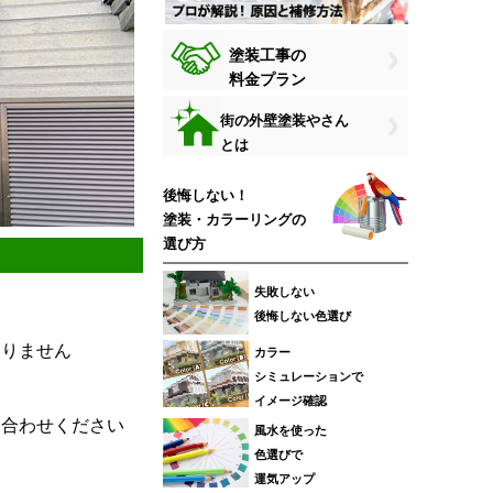
塗装工事の
料金プラン
街の外壁塗装やさん
とは
後悔しない！
塗装・カラーリングの
選び方
失敗しない
後悔しない色選び
おりません
カラー
シミュレーションで
イメージ確認
い合わせください
風水を使った
色選びで
運気アップ