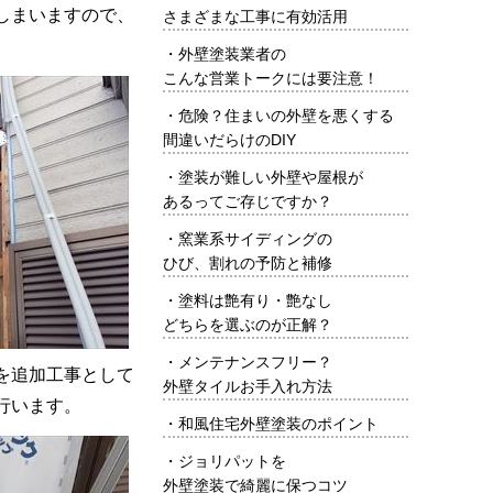
しまいますので、
さまざまな工事に有効活用
・
外壁塗装業者の
こんな営業トークには要注意！
・
危険？住まいの外壁を悪くする
間違いだらけのDIY
・
塗装が難しい外壁や屋根が
あるってご存じですか？
・
窯業系サイディングの
ひび、割れの予防と補修
・
塗料は艶有り・艶なし
どちらを選ぶのが正解？
・
メンテナンスフリー？
を追加工事として
外壁タイルお手入れ方法
行います。
・
和風住宅外壁塗装のポイント
・
ジョリパットを
外壁塗装で綺麗に保つコツ