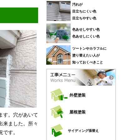
汚れが
目立ちにくい色
目立ちやすい色
色あせしやすい色
色あせしにくい色
ツートンやカラフルに
塗り替えたい人が
知っておくべきこと
外壁塗装
屋根塗装
ます。穴があいて
出来ました。所々
サイディング張替え
況です。