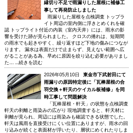
縁切り不足で雨漏りした屋根に補修工
事して再発防止しました
雨漏りした屋根を点検調査 トップラ
イト周辺の室内側に浮きとめくれを確
認 トップライト付近の内装（室内天井）には、雨水の影
響を受けた跡が見られました。 クロスの捲れは、短期間
の雨水でも起きやすく、繰り返すほど下地の傷みにつなが
ります。 漏水は表面だけで止まらず、見えない範囲へ広
がることがある為、早めに原因を絞り込む必要がありまし
た…
...続きを読む
2026年05月10日
東金市下武射田にて
雨漏りの原因特定後に「瓦棒屋根の合
羽交換＋軒天のケイカル板補修」を同
時工事して問題解決
「瓦棒屋根・軒天」の状態を点検調査
軒天の剥離と雨染みの広がり 現地調査すると、軒天材に
剥離が見られ、周辺には雨染みも確認できる状態でした。
軒天は風雨を直接受けにくい位置にありますが、雨水の回
り込みが続くと表面材が浮いたり、層状にめくれたりしま