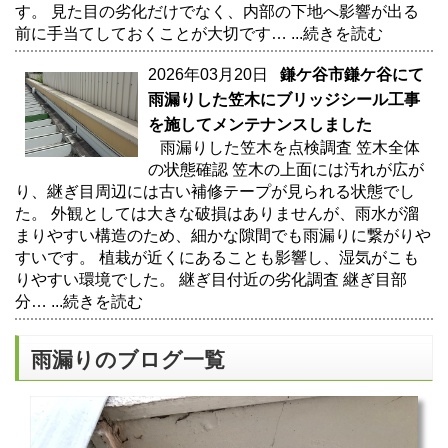
す。 見た目の劣化だけでなく、内部の下地へ影響が出る
前に手当てしておくことが大切です…
...続きを読む
2026年03月20日
鎌ケ谷市鎌ケ谷にて
雨漏りした笠木にブリッジシール工事
を施してメンテナンスしました
雨漏りした笠木を点検調査 笠木全体
の状態確認 笠木の上面には汚れが広が
り、継ぎ目周辺には古い補修テープが見られる状態でし
た。 外観としては大きな破損はありませんが、雨水が溜
まりやすい構造のため、細かな隙間でも雨漏りに繋がりや
すいです。 植栽が近くにあることも影響し、湿気がこも
りやすい環境でした。 継ぎ目付近の劣化調査 継ぎ目部
分…
...続きを読む
雨漏りのブログ一覧