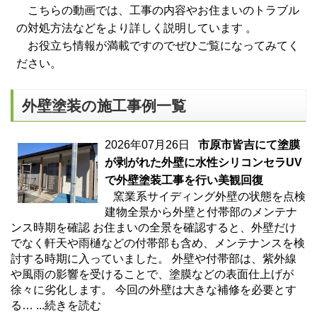
こちらの動画では、工事の内容やお住まいのトラブル
の対処方法などをより詳しく説明しています 。
お役立ち情報が満載ですのでぜひご覧になってみてく
ださい。
外壁塗装の施工事例一覧
2026年07月26日
市原市皆吉にて塗膜
が剥がれた外壁に水性シリコンセラUV
で外壁塗装工事を行い美観回復
窯業系サイディング外壁の状態を点検
建物全景から外壁と付帯部のメンテナ
ンス時期を確認 お住まいの全景を確認すると、外壁だけ
でなく軒天や雨樋などの付帯部も含め、メンテナンスを検
討する時期に入っていました。 外壁や付帯部は、紫外線
や風雨の影響を受けることで、塗膜などの表面仕上げが
徐々に劣化します。 今回の外壁は大きな補修を必要とす
る…
...続きを読む