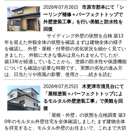
2026年07月26日
市原市郡本にて「シ
ーリング補修＋パーフェクトトップで
外壁塗装工事」を行い美観と防水性を
回復
サイディング外壁の状態を点検 築13
年を迎えた外観全体の状態を確認 まずは建物全体の様子
を確認し、外壁・屋根・付帯部の劣化状況を細かく見てい
きました。 外観に大きな傷みは見られませんでしたが、
築13年が経過していることから、塗膜の防水性や保護機能
についても確認が必要な時期です。 実際の劣化の進み方
は、日当たりや雨風の影響、使用さ…
...続きを読む
2026年07月25日
木更津市清見台にて
「屋根塗装＋パーフェクトトップによ
るモルタル外壁塗装工事」で美観を回
復
「屋根・外壁」の状態を点検調査 築3
0年のモルタル外壁住宅を全体確認しました まず建物全体
を拝見すると、モルタル外壁のお住まいで、これまで大切