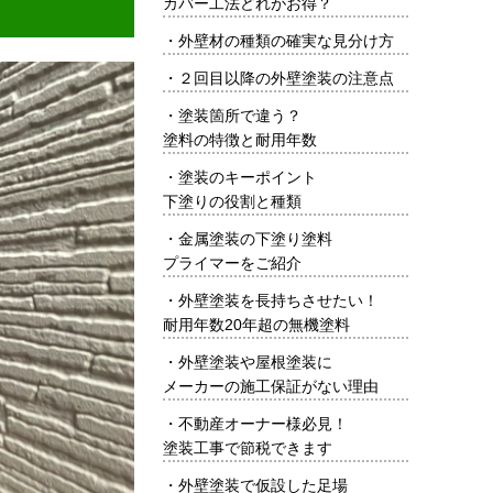
カバー工法どれがお得？
・
外壁材の種類の確実な見分け方
・
２回目以降の外壁塗装の注意点
・
塗装箇所で違う？
塗料の特徴と耐用年数
・
塗装のキーポイント
下塗りの役割と種類
・
金属塗装の下塗り塗料
プライマーをご紹介
・
外壁塗装を長持ちさせたい！
耐用年数20年超の無機塗料
・
外壁塗装や屋根塗装に
メーカーの施工保証がない理由
・
不動産オーナー様必見！
塗装工事で節税できます
・
外壁塗装で仮設した足場