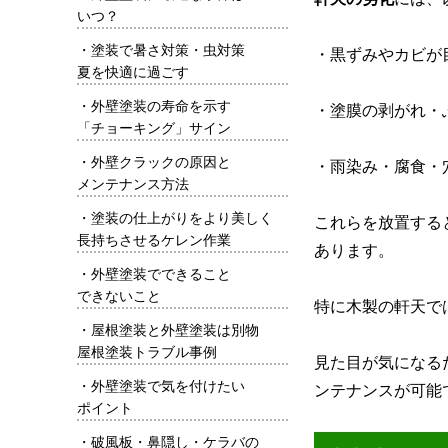
いつ？
・
塗装で暑さ対策・虫対策
・黒ずみやカビが
夏を快適に過ごす
・
外壁塗装の寿命を示す
・塗膜の剥がれ・
「チョーキング」サイン
・
外壁クラックの原因と
・雨染み・腐食・
メンテナンス方法
・
塗装の仕上がりをより美しく
これらを放置する
長持ちさせるケレン作業
あります。
・
外壁塗装でできること
できないこと
特に木製の軒天で
・
屋根塗装と外壁塗装は別物
屋根塗装トラブル事例
見た目が気になる
・
外壁塗装で気を付けたい
ンテナンスが可能
ポイント
・
破風板・鼻隠し・ケラバの