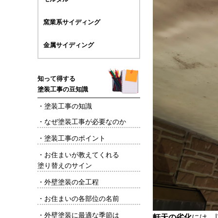
窯業系サイディング
金属サイディング
知って得する
塗装工事の豆知識
・
塗装工事の知識
・
なぜ塗装工事が必要なのか
・
塗装工事のポイント
・
お住まいが教えてくれる
塗り替えのサイン
・
外壁塗装の全工程
・
お住まいの各部位の名前
・
外壁塗装に最適な季節は
軒天の劣化
には、