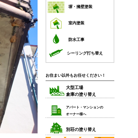
塀・擁壁塗装
室内塗装
防水工事
シーリング打ち替え
お住まい以外もお任せください！
大型工場
倉庫の塗り替え
アパート・マンションの
オーナー様へ
別荘の塗り替え