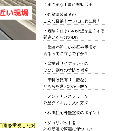
さまざまな工事に有効活用
・
外壁塗装業者の
こんな営業トークには要注意！
・
危険？住まいの外壁を悪くする
間違いだらけのDIY
・
塗装が難しい外壁や屋根が
あるってご存じですか？
・
窯業系サイディングの
ひび、割れの予防と補修
・
塗料は艶有り・艶なし
どちらを選ぶのが正解？
・
メンテナンスフリー？
外壁タイルお手入れ方法
・
和風住宅外壁塗装のポイント
・
ジョリパットを
回避を重視した対
外壁塗装で綺麗に保つコツ