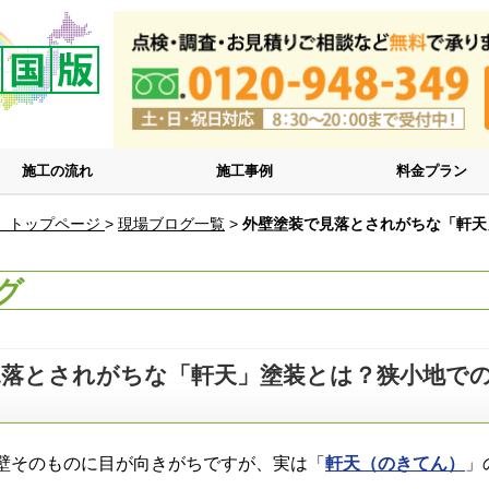
施工の流れ
施工事例
料金プラン
 トップページ
>
現場ブログ一覧
>
外壁塗装で見落とされがちな「軒天
グ
見落とされがちな「軒天」塗装とは？狭小地で
壁そのものに目が向きがちですが、実は「
軒天（のきてん）
」