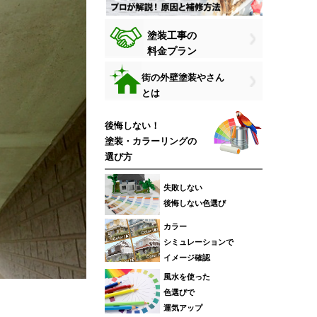
塗装工事の
料金プラン
街の外壁塗装やさん
とは
後悔しない！
塗装・カラーリングの
選び方
失敗しない
後悔しない色選び
カラー
シミュレーションで
イメージ確認
風水を使った
色選びで
運気アップ