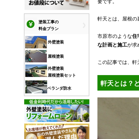
要です。
軒天とは、屋根の
塗装工事の
料金プラン
市原市のような
住
外壁塗装
な計画と施工
が求
屋根塗装
この記事では、軒
外壁塗装
屋根塗装セット
軒天とは？
ベランダ防水