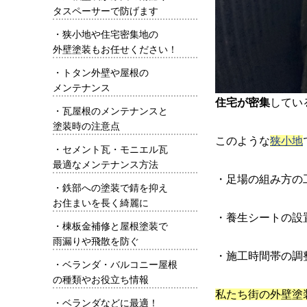
タスペーサーで防げます
・
狭小地や住宅密集地の
外壁塗装もお任せください！
・
トタン外壁や屋根の
メンテナンス
住宅が密集
してい
・
瓦屋根のメンテナンスと
塗装時の注意点
このような
狭小地
・
セメント瓦・モニエル瓦
最適なメンテナンス方法
・足場の組み方の
・
鉄部への塗装で錆を抑え
お住まいを長く綺麗に
・養生シートの設
・
棟板金補修と屋根塗装で
雨漏りや飛散を防ぐ
・施工時間帯の調
・
ベランダ・バルコニー屋根
の種類やお役立ち情報
私たち街の外壁塗
・
ベランダなどに最適！