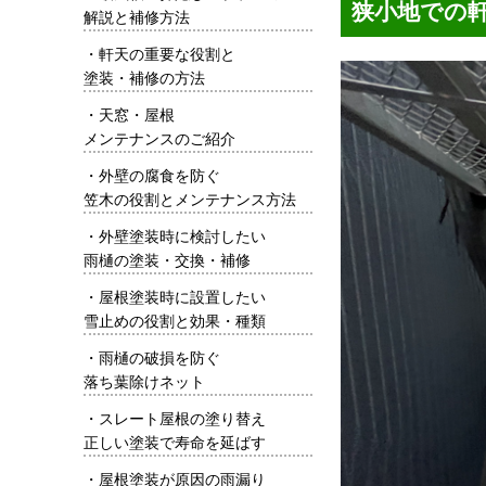
狭小地での
解説と補修方法
・
軒天の重要な役割と
塗装・補修の方法
・
天窓・屋根
メンテナンスのご紹介
・
外壁の腐食を防ぐ
笠木の役割とメンテナンス方法
・
外壁塗装時に検討したい
雨樋の塗装・交換・補修
・
屋根塗装時に設置したい
雪止めの役割と効果・種類
・
雨樋の破損を防ぐ
落ち葉除けネット
・
スレート屋根の塗り替え
正しい塗装で寿命を延ばす
・
屋根塗装が原因の雨漏り