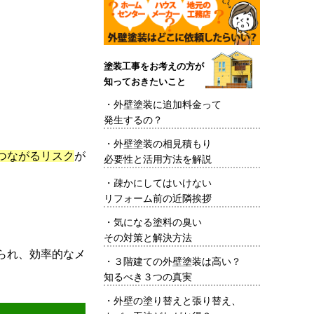
塗装工事をお考えの方が
知っておきたいこと
・
外壁塗装に追加料金って
発生するの？
・
外壁塗装の相見積もり
つながるリスク
が
必要性と活用方法を解説
・
疎かにしてはいけない
リフォーム前の近隣挨拶
・
気になる塗料の臭い
その対策と解決方法
られ、効率的なメ
・
３階建ての外壁塗装は高い？
知るべき３つの真実
・
外壁の塗り替えと張り替え、