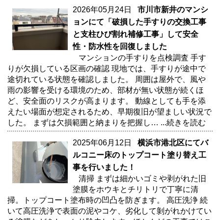
2026年05月24日
市川市新井のマンシ
ョンにて「破損した手すりの交換工事
と支柱ひび割れ補修工事」して安全
性・防水性を回復しました
マンションの手すりを点検調査 手す
りが欠損している区画の確認 現地では、手すりが途中で
途切れている状態を確認しました。 周囲は屋外で、風や
雨の影響を受ける環境のため、部材が無い状態が続くほ
ど、安全面のリスクが高まります。 動線としても手を添
えたい場面が想定されるため、早期復旧が望ましい状況で
した。 まずは欠損範囲と納まりを把握し…
...続きを読む
2025年06月12日
横浜市港北区にてバ
ルコニー床のトップコート塗り替え工
事を行いました！
清掃 まずは細かいゴミや剥がれた旧
塗膜をホウキとチリトリで丁寧に清
掃。トップコート塗布時の凹凸を防ぎます。 高圧洗浄 続
いて高圧洗浄で表面の泥やコケ、劣化して剝がれかけてい