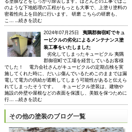
る塗膜などをしっかり除去します。ほとんどの工事ではこ
のような下地処理の工程がもっとも大事で、上塗り塗料の
密着性向上を目的に行います。 研磨 こちらの研磨も、
こ…
...続きを読む
2024年07月25日
夷隅郡御宿町でキュ
ービクルの劣化によるメンテナンス塗
装工事をいたしました
劣化してしまったキュービクル 夷隅
郡御宿町で工場を経営しているお客様
でした！ 電力会社さんがキュービクルの定期点検を実
施してくれた時に、だいぶ傷んでいるためこのままでは漏
電して電力の供給が遮断してしまう可能性があると伝えら
れてしまったそうです。 キュービクル塗装は、建物や
施設の外壁や屋根などの表面を保護し、美観を保つために
行…
...続きを読む
その他の塗装のブログ一覧