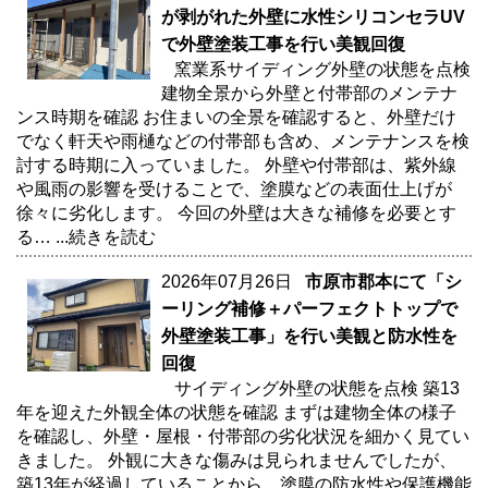
が剥がれた外壁に水性シリコンセラUV
で外壁塗装工事を行い美観回復
窯業系サイディング外壁の状態を点検
建物全景から外壁と付帯部のメンテナ
ンス時期を確認 お住まいの全景を確認すると、外壁だけ
でなく軒天や雨樋などの付帯部も含め、メンテナンスを検
討する時期に入っていました。 外壁や付帯部は、紫外線
や風雨の影響を受けることで、塗膜などの表面仕上げが
徐々に劣化します。 今回の外壁は大きな補修を必要とす
る…
...続きを読む
2026年07月26日
市原市郡本にて「シ
ーリング補修＋パーフェクトトップで
外壁塗装工事」を行い美観と防水性を
回復
サイディング外壁の状態を点検 築13
年を迎えた外観全体の状態を確認 まずは建物全体の様子
を確認し、外壁・屋根・付帯部の劣化状況を細かく見てい
きました。 外観に大きな傷みは見られませんでしたが、
築13年が経過していることから、塗膜の防水性や保護機能