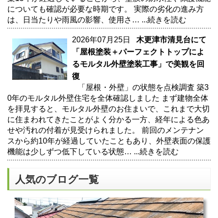
についても確認が必要な時期です。 実際の劣化の進み方
は、日当たりや雨風の影響、使用さ…
...続きを読む
2026年07月25日
木更津市清見台にて
「屋根塗装＋パーフェクトトップによ
るモルタル外壁塗装工事」で美観を回
復
「屋根・外壁」の状態を点検調査 築3
0年のモルタル外壁住宅を全体確認しました まず建物全体
を拝見すると、モルタル外壁のお住まいで、これまで大切
に住まわれてきたことがよく分かる一方、経年による色あ
せや汚れの付着が見受けられました。 前回のメンテナン
スから約10年が経過していたこともあり、外壁表面の保護
機能は少しずつ低下している状態…
...続きを読む
人気のブログ一覧