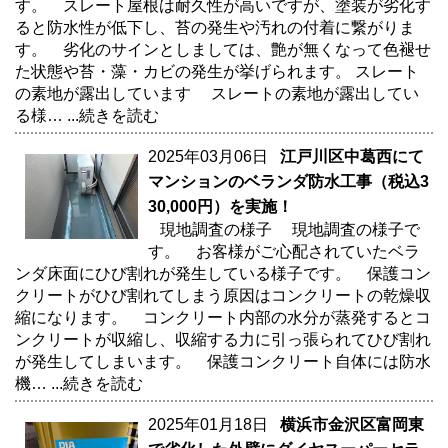
す。 スレート屋根は耐久性が高いですが、塗装が劣化す
ると防水性が低下し、苔の発生や汚れの付着に繋がりま
す。 劣化のサインとしましては、艶が無くなって色褪せ
た状態や苔・藻・カビの発生が挙げられます。 スレート
の素地が露出しています スレートの素地が露出してい
る様…
...続きを読む
2025年03月06日
江戸川区中葛西にて
マンションのベランダ防水工事（税込3
30,000円）を実施！
現地調査の様子 現地調査の様子で
す。 お客様がご心配されていたベラ
ンダ床面にひび割れが発生している様子です。 保護コン
クリートがひび割れてしまう原因はコンクリートの乾燥収
縮になります。 コンクリート内部の水分が蒸発するとコ
ンクリートが収縮し、収縮する力に引っ張られてひび割れ
が発生してしまいます。 保護コンクリート自体には防水
機…
...続きを読む
2025年01月18日
横浜市金沢区富岡東