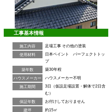
工事基本情報
足場工事
その他の塗装
施工内容
日本ペイント パーフェクトトッ
使用材料
プ
築30年程
築年数
ハウスメーカー不明
ハウスメーカー
3日（仮設足場設置・解体で2日含
施工期間
む）
お付けしておりません
保証年数
約15㎡
建坪