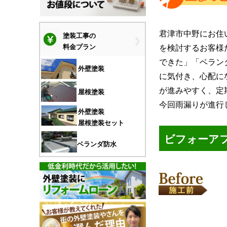
君津市中野にお住
塗装工事の
を検討するお客様
料金プラン
できた」「ベラン
外壁塗装
に気付き、心配に
が進みやすく、定
屋根塗装
今回雨漏りが進行
外壁塗装
屋根塗装セット
ビフォーア
ベランダ防水