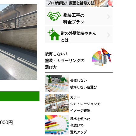
塗装工事の
料金プラン
街の外壁塗装やさん
とは
後悔しない！
塗装・カラーリングの
選び方
失敗しない
後悔しない色選び
カラー
シミュレーションで
イメージ確認
風水を使った
000円
色選びで
運気アップ