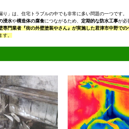
漏り」は、住宅トラブルの中でも非常に多い問題の一つです。
の浸水
や
構造体の腐食
につながるため、
定期的な防水工事
が必
壁専門業者『街の外壁塗装やさん』が実施した君津市中野での
ます。