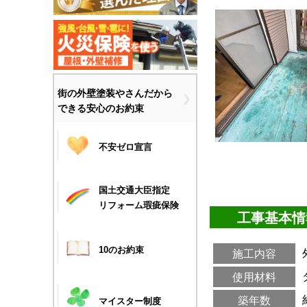
街の外壁塗装やさんだから
できる安心のお約束
不安ゼロ宣言
国土交通大臣指定
リフォーム瑕疵保険
工事基本情
10のお約束
施工内容
使用材料
築年数
マイスター制度