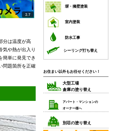
塀・擁壁塗装
室内塗装
防水工事
部分は温度が高
冷気や熱が出入り
シーリング打ち替え
を簡単に発見でき
い問題箇所を正確
お住まい以外もお任せください！
大型工場
倉庫の塗り替え
アパート・マンションの
オーナー様へ
別荘の塗り替え