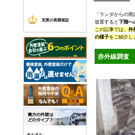
「ランダからの雨
充実の長期保証
放置すると
下階へ
この記事では、
外
の様子
をご紹介し
赤外線調査
モルタル