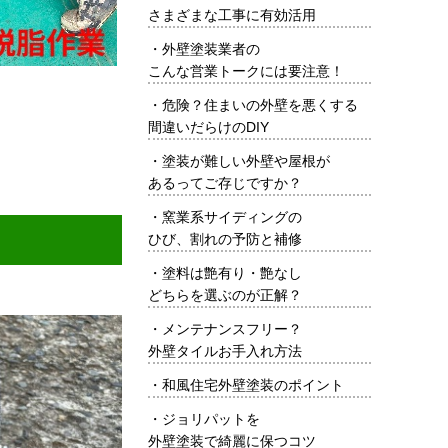
さまざまな工事に有効活用
・
外壁塗装業者の
こんな営業トークには要注意！
・
危険？住まいの外壁を悪くする
間違いだらけのDIY
。
・
塗装が難しい外壁や屋根が
あるってご存じですか？
・
窯業系サイディングの
ひび、割れの予防と補修
・
塗料は艶有り・艶なし
どちらを選ぶのが正解？
・
メンテナンスフリー？
外壁タイルお手入れ方法
・
和風住宅外壁塗装のポイント
・
ジョリパットを
外壁塗装で綺麗に保つコツ