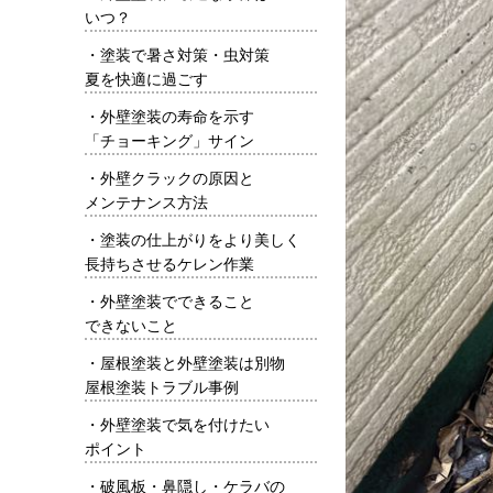
いつ？
・
塗装で暑さ対策・虫対策
夏を快適に過ごす
・
外壁塗装の寿命を示す
「チョーキング」サイン
・
外壁クラックの原因と
メンテナンス方法
・
塗装の仕上がりをより美しく
長持ちさせるケレン作業
・
外壁塗装でできること
できないこと
・
屋根塗装と外壁塗装は別物
屋根塗装トラブル事例
・
外壁塗装で気を付けたい
ポイント
・
破風板・鼻隠し・ケラバの