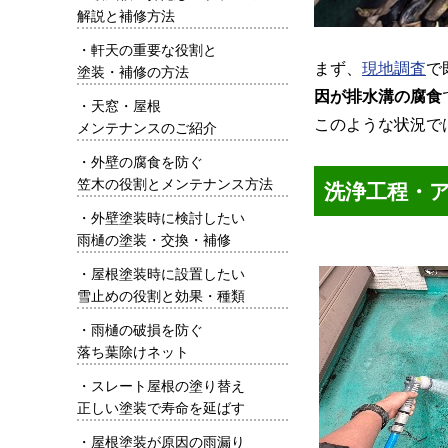
解説と補修方法
・
軒天の重要な役割と
まず、
現地調査
で
塗装・補修の方法
因が排水溝の腐食
・
天窓・屋根
このような状況で
メンテナンスのご紹介
・
外壁の腐食を防ぐ
洗浄工程・
笠木の役割とメンテナンス方法
・
外壁塗装時に検討したい
雨樋の塗装・交換・補修
・
屋根塗装時に設置したい
雪止めの役割と効果・種類
・
雨樋の破損を防ぐ
落ち葉除けネット
・
スレート屋根の塗り替え
正しい塗装で寿命を延ばす
・
屋根塗装が原因の雨漏り