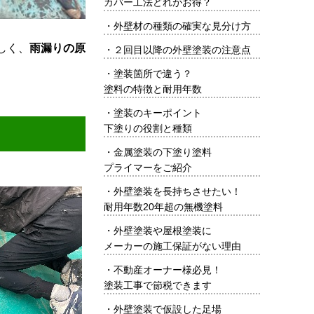
カバー工法どれがお得？
・
外壁材の種類の確実な見分け方
しく、
雨漏りの原
・
２回目以降の外壁塗装の注意点
・
塗装箇所で違う？
塗料の特徴と耐用年数
・
塗装のキーポイント
下塗りの役割と種類
・
金属塗装の下塗り塗料
プライマーをご紹介
・
外壁塗装を長持ちさせたい！
耐用年数20年超の無機塗料
・
外壁塗装や屋根塗装に
メーカーの施工保証がない理由
・
不動産オーナー様必見！
塗装工事で節税できます
・
外壁塗装で仮設した足場