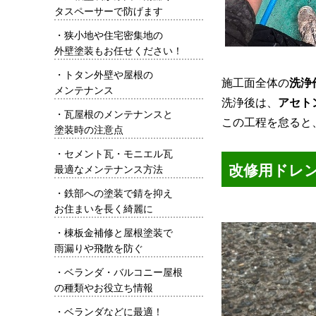
タスペーサーで防げます
・
狭小地や住宅密集地の
外壁塗装もお任せください！
・
トタン外壁や屋根の
施工面全体の
洗浄
メンテナンス
洗浄後は、
アセト
・
瓦屋根のメンテナンスと
この工程を怠ると
塗装時の注意点
・
セメント瓦・モニエル瓦
改修用ドレ
最適なメンテナンス方法
・
鉄部への塗装で錆を抑え
お住まいを長く綺麗に
・
棟板金補修と屋根塗装で
雨漏りや飛散を防ぐ
・
ベランダ・バルコニー屋根
の種類やお役立ち情報
・
ベランダなどに最適！