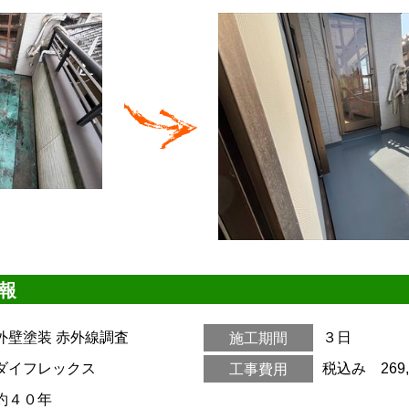
報
外壁塗装
赤外線調査
３日
施工期間
ダイフレックス
税込み 269,
工事費用
約４０年