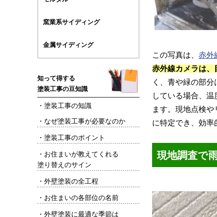
窯業系サイディング
金属サイディング
この写真は、
赤外
赤外線カメラは、
知って得する
く、青や緑の部分
塗装工事の豆知識
している場合、温
・
塗装工事の知識
ます。現地点検や
・
なぜ塗装工事が必要なのか
に特定でき、効率
・
塗装工事のポイント
現地調査で
・
お住まいが教えてくれる
塗り替えのサイン
・
外壁塗装の全工程
・
お住まいの各部位の名前
・
外壁塗装に最適な季節は