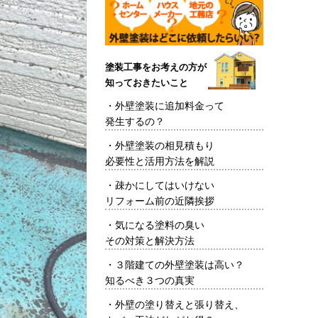
塗装工事をお考えの方が
知っておきたいこと
・
外壁塗装に追加料金って
発生するの？
・
外壁塗装の相見積もり
必要性と活用方法を解説
・
疎かにしてはいけない
リフォーム前の近隣挨拶
・
気になる塗料の臭い
その対策と解決方法
・
３階建ての外壁塗装は高い？
知るべき３つの真実
・
外壁の塗り替えと張り替え、