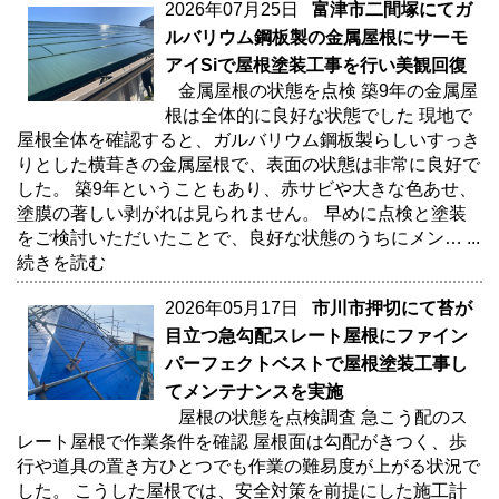
2026年07月25日
富津市二間塚にてガ
ルバリウム鋼板製の金属屋根にサーモ
アイSiで屋根塗装工事を行い美観回復
金属屋根の状態を点検 築9年の金属屋
根は全体的に良好な状態でした 現地で
屋根全体を確認すると、ガルバリウム鋼板製らしいすっき
りとした横葺きの金属屋根で、表面の状態は非常に良好で
した。 築9年ということもあり、赤サビや大きな色あせ、
塗膜の著しい剥がれは見られません。 早めに点検と塗装
をご検討いただいたことで、良好な状態のうちにメン…
...
続きを読む
2026年05月17日
市川市押切にて苔が
目立つ急勾配スレート屋根にファイン
パーフェクトベストで屋根塗装工事し
てメンテナンスを実施
屋根の状態を点検調査 急こう配のス
レート屋根で作業条件を確認 屋根面は勾配がきつく、歩
行や道具の置き方ひとつでも作業の難易度が上がる状況で
した。 こうした屋根では、安全対策を前提にした施工計