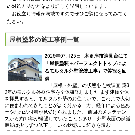
の対処方法などをより詳しく説明しています 。
お役立ち情報が満載ですのでぜひご覧になってみてく
ださい。
屋根塗装の施工事例一覧
2026年07月25日
木更津市清見台にて
「屋根塗装＋パーフェクトトップによ
るモルタル外壁塗装工事」で美観を回
復
「屋根・外壁」の状態を点検調査 築3
0年のモルタル外壁住宅を全体確認しました まず建物全体
を拝見すると、モルタル外壁のお住まいで、これまで大切
に住まわれてきたことがよく分かる一方、経年による色あ
せや汚れの付着が見受けられました。 前回のメンテナン
スから約10年が経過していたこともあり、外壁表面の保護
機能は少しずつ低下している状態…
...続きを読む