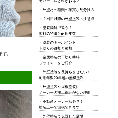
カバー工法どれがお得？
・
外壁材の種類の確実な見分け方
・
２回目以降の外壁塗装の注意点
・
塗装箇所で違う？
塗料の特徴と耐用年数
・
塗装のキーポイント
下塗りの役割と種類
ます。
・
金属塗装の下塗り塗料
プライマーをご紹介
・
外壁塗装を長持ちさせたい！
耐用年数20年超の無機塗料
・
外壁塗装や屋根塗装に
メーカーの施工保証がない理由
・
不動産オーナー様必見！
塗装工事で節税できます
・
外壁塗装で仮設した足場