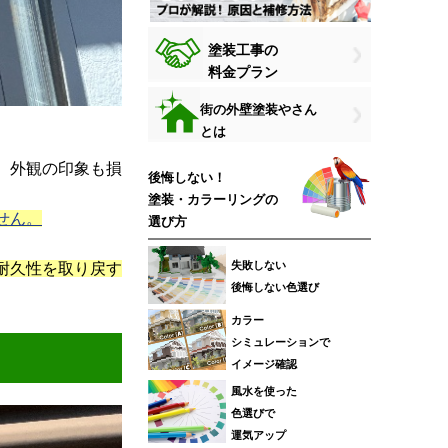
塗装工事の
料金プラン
街の外壁塗装やさん
とは
。
、外観の印象も損
後悔しない！
塗装・カラーリングの
せん。
選び方
失敗しない
耐久性を取り戻す
後悔しない色選び
カラー
シミュレーションで
イメージ確認
風水を使った
色選びで
運気アップ