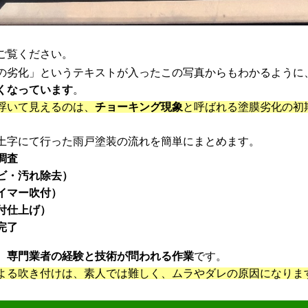
ご覧ください。
劣化」というテキストが入ったこの写真からもわかるように
くなっています
。
浮いて見えるのは、
チョーキング現象
と呼ばれる塗膜劣化の初
字にて行った雨戸塗装の流れを簡単にまとめます。
調査
ビ・汚れ除去）
イマー吹付）
付仕上げ）
完了
、
専門業者の経験と技術が問われる作業
です。
よる吹き付けは、素人では難しく、ムラやダレの原因になりま