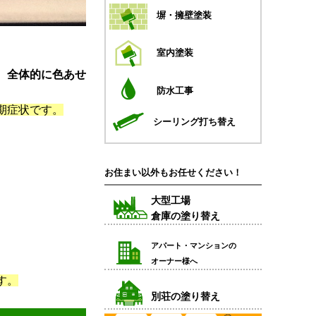
塀・擁壁塗装
室内塗装
、
全体的に色あせ
防水工事
期症状です。
シーリング打ち替え
お住まい以外もお任せください！
大型工場
倉庫の塗り替え
アパート・マンションの
オーナー様へ
す。
別荘の塗り替え