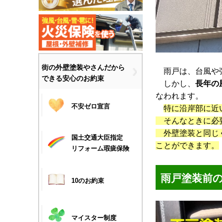
街の外壁塗装やさんだから
雨戸は、台風や強
できる安心のお約束
しかし、
長年の
なわれます。
不安ゼロ宣言
特に沿岸部に近
そんなときに必要
外壁塗装と同じく
国土交通大臣指定
ことができます。
リフォーム瑕疵保険
雨戸塗装前
10のお約束
マイスター制度