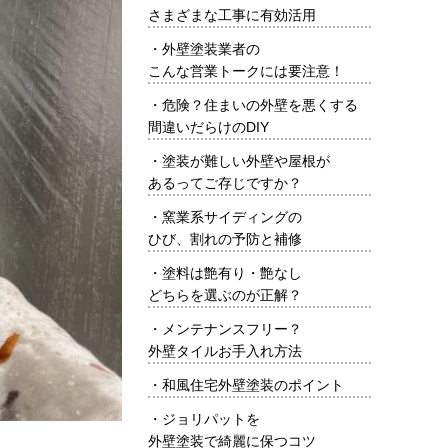
さまざまな工事に有効活用
・
外壁塗装業者の
こんな営業トークには要注意！
・
危険？住まいの外壁を悪くする
間違いだらけのDIY
・
塗装が難しい外壁や屋根が
あるってご存じですか？
・
窯業系サイディングの
ひび、割れの予防と補修
・
塗料は艶有り・艶なし
どちらを選ぶのが正解？
・
メンテナンスフリー？
外壁タイルお手入れ方法
・
和風住宅外壁塗装のポイント
・
ジョリパットを
外壁塗装で綺麗に保つコツ