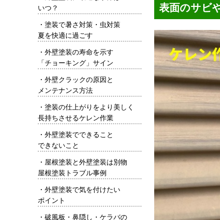
表面のサビ
いつ？
・
塗装で暑さ対策・虫対策
夏を快適に過ごす
・
外壁塗装の寿命を示す
「チョーキング」サイン
・
外壁クラックの原因と
メンテナンス方法
・
塗装の仕上がりをより美しく
長持ちさせるケレン作業
・
外壁塗装でできること
できないこと
・
屋根塗装と外壁塗装は別物
屋根塗装トラブル事例
・
外壁塗装で気を付けたい
ポイント
・
破風板・鼻隠し・ケラバの