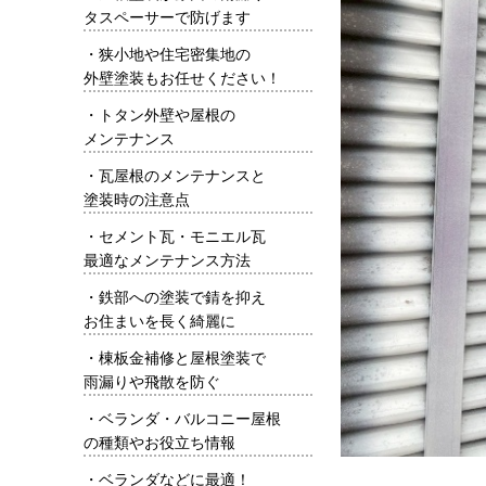
タスペーサーで防げます
・
狭小地や住宅密集地の
外壁塗装もお任せください！
・
トタン外壁や屋根の
メンテナンス
・
瓦屋根のメンテナンスと
塗装時の注意点
・
セメント瓦・モニエル瓦
最適なメンテナンス方法
・
鉄部への塗装で錆を抑え
お住まいを長く綺麗に
・
棟板金補修と屋根塗装で
雨漏りや飛散を防ぐ
・
ベランダ・バルコニー屋根
の種類やお役立ち情報
・
ベランダなどに最適！