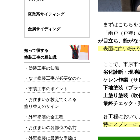
窯業系サイディング
まずはこちらを
金属サイディング
「雨戸（戸襖）の
が目立ち、艶がな
表面に白い粉が
知って得する
塗装工事の豆知識
ここで、市原市土
・
塗装工事の知識
劣化診断・現地
・
なぜ塗装工事が必要なのか
ケレン作業（サ
下地塗装（プラ
・
塗装工事のポイント
上塗り塗装（吹
・
お住まいが教えてくれる
最終チェック・
塗り替えのサイン
各工程において
・
外壁塗装の全工程
特にスプレーに
・
お住まいの各部位の名前
・
外壁塗装に最適な季節は