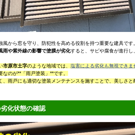
風から窓を守り、防犯性を高める役割を持つ重要な建具です
風雨や紫外線の影響で塗膜が劣化
すると、サビや腐食が進行し
い
市原市土字
のような地域では、
塩害による劣化も無視できま
なのが**「雨戸塗装」**です。
、雨戸にも適切な塗装メンテナンスを施すことで、美しさと
の劣化状態の確認