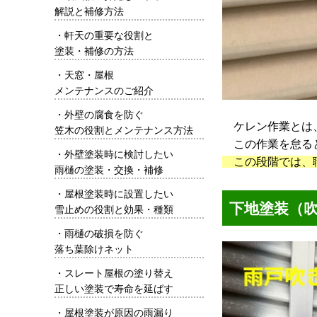
解説と補修方法
・
軒天の重要な役割と
塗装・補修の方法
・
天窓・屋根
メンテナンスのご紹介
・
外壁の腐食を防ぐ
ケレン作業とは
笠木の役割とメンテナンス方法
この作業を怠ると
・
外壁塗装時に検討したい
この段階では、職
雨樋の塗装・交換・補修
・
屋根塗装時に設置したい
下地塗装（
雪止めの役割と効果・種類
・
雨樋の破損を防ぐ
落ち葉除けネット
・
スレート屋根の塗り替え
正しい塗装で寿命を延ばす
・
屋根塗装が原因の雨漏り