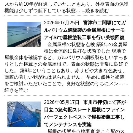
スから約10年が経過していたこともあり、外壁表面の保護
機能は少しずつ低下している状態…
...続きを読む
2026年07月25日
富津市二間塚にてガ
ルバリウム鋼板製の金属屋根にサーモ
アイSiで屋根塗装工事を行い美観回復
金属屋根の状態を点検 築9年の金属屋
根は全体的に良好な状態でした 現地で
屋根全体を確認すると、ガルバリウム鋼板製らしいすっき
りとした横葺きの金属屋根で、表面の状態は非常に良好で
した。 築9年ということもあり、赤サビや大きな色あせ、
塗膜の著しい剥がれは見られません。 早めに点検と塗装
をご検討いただいたことで、良好な状態のうちにメン…
...
続きを読む
2026年05月17日
市川市押切にて苔が
目立つ急勾配スレート屋根にファイン
パーフェクトベストで屋根塗装工事し
てメンテナンスを実施
屋根の状態を点検調査 急こう配のス