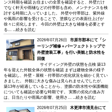
ンス時期を確認 お住まいの全景を確認すると、外壁だけ
でなく軒天や雨樋などの付帯部も含め、メンテナンスを検
討する時期に入っていました。 外壁や付帯部は、紫外線
や風雨の影響を受けることで、塗膜などの表面仕上げが
徐々に劣化します。 今回の外壁は大きな補修を必要とす
る…
...続きを読む
2026年07月26日
市原市郡本にて「シ
ーリング補修＋パーフェクトトップで
外壁塗装工事」を行い美観と防水性を
回復
サイディング外壁の状態を点検 築13
年を迎えた外観全体の状態を確認 まずは建物全体の様子
を確認し、外壁・屋根・付帯部の劣化状況を細かく見てい
きました。 外観に大きな傷みは見られませんでしたが、
築13年が経過していることから、塗膜の防水性や保護機能
についても確認が必要な時期です。 実際の劣化の進み方
は、日当たりや雨風の影響、使用さ…
...続きを読む
2026年07月25日
木更津市清見台にて