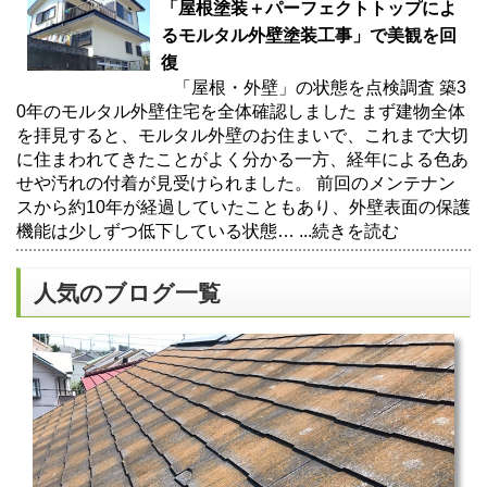
「屋根塗装＋パーフェクトトップによ
るモルタル外壁塗装工事」で美観を回
復
「屋根・外壁」の状態を点検調査 築3
0年のモルタル外壁住宅を全体確認しました まず建物全体
を拝見すると、モルタル外壁のお住まいで、これまで大切
に住まわれてきたことがよく分かる一方、経年による色あ
せや汚れの付着が見受けられました。 前回のメンテナン
スから約10年が経過していたこともあり、外壁表面の保護
機能は少しずつ低下している状態…
...続きを読む
人気のブログ一覧