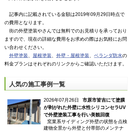
記事内に記載されている金額は2019年09月29日時点で
の費用となります。
街の外壁塗装やさんでは無料でのお見積りを承っており
ますので、現在の詳細な費用をお求めの際はお気軽にお問
い合わせください。
外壁塗装
、
屋根塗装
、
外壁・屋根塗装
、
ベランダ防水
の
料金プランはそれぞれのリンクからご確認いただけます。
人気の施工事例一覧
2026年07月26日
市原市皆吉にて塗膜
が剥がれた外壁に水性シリコンセラUV
で外壁塗装工事を行い美観回復
窯業系サイディング外壁の状態を点検
建物全景から外壁と付帯部のメンテナ