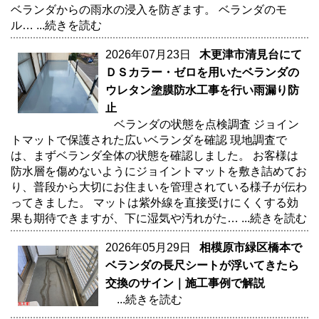
ベランダからの雨水の浸入を防ぎます。 ベランダのモ
ル…
...続きを読む
2026年07月23日
木更津市清見台にて
ＤＳカラー・ゼロを用いたベランダの
ウレタン塗膜防水工事を行い雨漏り防
止
ベランダの状態を点検調査 ジョイン
トマットで保護された広いベランダを確認 現地調査で
は、まずベランダ全体の状態を確認しました。 お客様は
防水層を傷めないようにジョイントマットを敷き詰めてお
り、普段から大切にお住まいを管理されている様子が伝わ
ってきました。 マットは紫外線を直接受けにくくする効
果も期待できますが、下に湿気や汚れがた…
...続きを読む
2026年05月29日
相模原市緑区橋本で
ベランダの長尺シートが浮いてきたら
交換のサイン｜施工事例で解説
...続きを読む