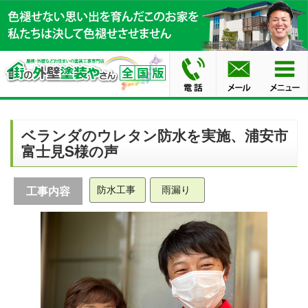
ベランダのウレタン防水を実施、浦安市
富士見S様の声
防水工事
雨漏り
工事内容