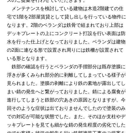
スのご提案を行わせていただきます。
メンテナンスを検討している建物は木造2階建ての住
宅で1階を2部屋賃貸として貸し出しを行っている物件に
なります。2階のベランダは鉄骨で組まれており上部は
デッキプレートの上にコンクリート打設を行い表面は防
水を行った仕上げとなっておりました。ベランダは建物
の2面に連なる形で設置され周りには鉄柵が設置されて
いる形となります。
鉄部の確認を行うとベランダの手摺部分は既存塗膜に
浮きが多くみられ部分的に剥離してしまっている様子が
見られました。塗膜の剥離により鉄の素地が露出してし
まい錆の発生へと繋がっておりました。錆による腐食が
進行してしまうと鉄部の穴あきの原因となりますが、今
回そのような症状は出ておりませんでしたので塗装のみ
での対応が可能な状態でした。また、そのほか支柱やデ
ッキプレートを見ても細かな錆の発生程度の劣化でした