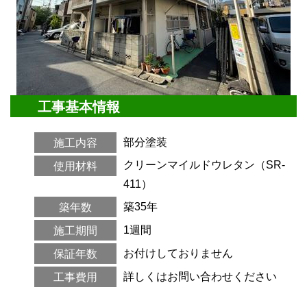
工事基本情報
部分塗装
施工内容
クリーンマイルドウレタン（SR-
使用材料
411）
築35年
築年数
1週間
施工期間
お付けしておりません
保証年数
詳しくはお問い合わせください
工事費用