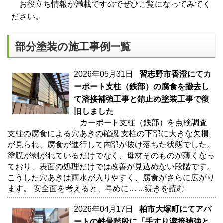
お役立ち情報が満載ですのでぜひご覧になってみてく
ださい。
部分塗装の施工事例一覧
2026年05月31日
習志野市香澄にてカ
ーポート支柱（鉄部）の腐食を撤去し
て溶接補強工事と錆止め塗装工事で復
旧しました
カーポート支柱（鉄部）を点検調査
支柱の腐食による穴あきの確認 支柱の下部に大きな欠損
が見られ、腐食が進行して内部が抜け落ちた状態でした。
塗膜が剥がれているだけでなく、母材そのものが薄くなっ
ており、表面の処理だけでは改善が見込めない段階です。
こうした穴あきは雨水が入りやすく、腐食がさらに広がり
ます。 安全面を考えると、早めに…
...続きを読む
2026年04月17日
柏市大塚町にてアパ
ートの鉄骨階段に「手すり溶接補強と