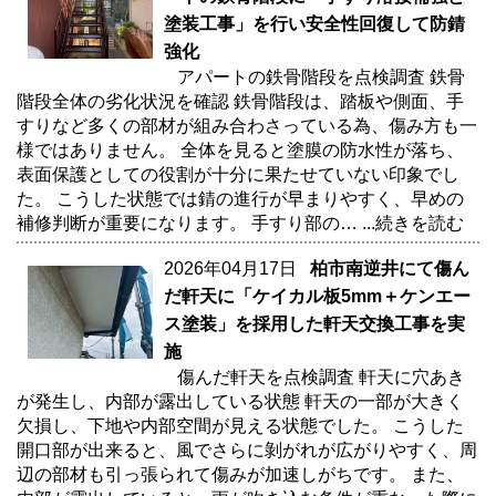
塗装工事」を行い安全性回復して防錆
強化
アパートの鉄骨階段を点検調査 鉄骨
階段全体の劣化状況を確認 鉄骨階段は、踏板や側面、手
すりなど多くの部材が組み合わさっている為、傷み方も一
様ではありません。 全体を見ると塗膜の防水性が落ち、
表面保護としての役割が十分に果たせていない印象でし
た。 こうした状態では錆の進行が早まりやすく、早めの
補修判断が重要になります。 手すり部の…
...続きを読む
2026年04月17日
柏市南逆井にて傷ん
だ軒天に「ケイカル板5mm＋ケンエー
ス塗装」を採用した軒天交換工事を実
施
傷んだ軒天を点検調査 軒天に穴あき
が発生し、内部が露出している状態 軒天の一部が大きく
欠損し、下地や内部空間が見える状態でした。 こうした
開口部が出来ると、風でさらに剝がれが広がりやすく、周
辺の部材も引っ張られて傷みが加速しがちです。 また、