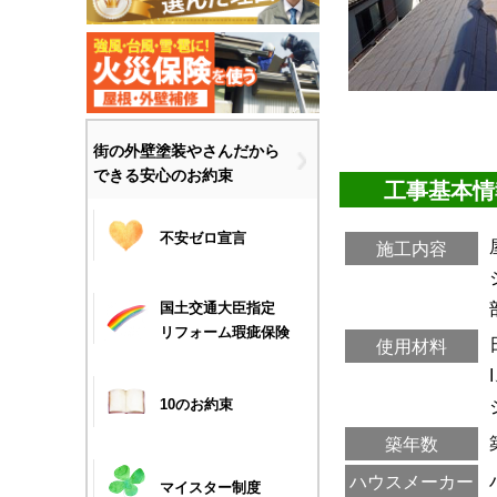
街の外壁塗装やさんだから
できる安心のお約束
工事基本情
不安ゼロ宣言
施工内容
国土交通大臣指定
リフォーム瑕疵保険
使用材料
10のお約束
築年数
ハウスメーカー
マイスター制度