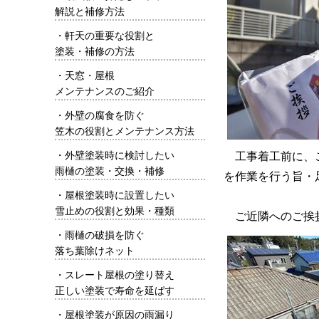
解説と補修方法
・
軒天の重要な役割と
塗装・補修の方法
・
天窓・屋根
メンテナンスのご紹介
・
外壁の腐食を防ぐ
笠木の役割とメンテナンス方法
・
外壁塗装時に検討したい
工事着工前に、
雨樋の塗装・交換・補修
を作業を行う旨・
・
屋根塗装時に設置したい
雪止めの役割と効果・種類
ご近隣へのご挨
・
雨樋の破損を防ぐ
落ち葉除けネット
・
スレート屋根の塗り替え
正しい塗装で寿命を延ばす
・
屋根塗装が原因の雨漏り