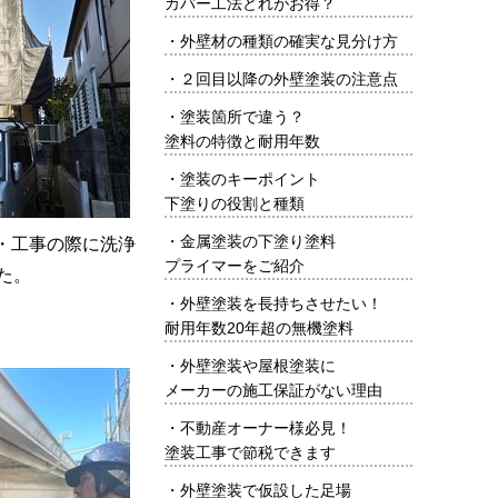
カバー工法どれがお得？
・
外壁材の種類の確実な見分け方
・
２回目以降の外壁塗装の注意点
・
塗装箇所で違う？
塗料の特徴と耐用年数
・
塗装のキーポイント
下塗りの役割と種類
・
金属塗装の下塗り塗料
・工事の際に洗浄
プライマーをご紹介
た。
・
外壁塗装を長持ちさせたい！
耐用年数20年超の無機塗料
・
外壁塗装や屋根塗装に
メーカーの施工保証がない理由
・
不動産オーナー様必見！
塗装工事で節税できます
・
外壁塗装で仮設した足場