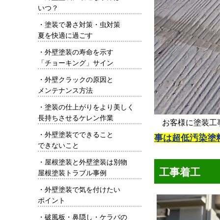
いつ？
・
塗装で暑さ対策・虫対策
夏を快適に過ごす
・
外壁塗装の寿命を示す
「チョーキング」サイン
・
外壁クラックの原因と
メンテナンス方法
・
塗装の仕上がりをより美しく
長持ちさせるケレン作業
お客様に塗装工
・
外壁塗装でできること
事は超低汚染塗
できないこと
・
屋根塗装と外壁塗装は別物
工事着工
屋根塗装トラブル事例
・
外壁塗装で気を付けたい
ポイント
・
破風板・鼻隠し・ケラバの