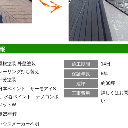
報
屋根塗装
外壁塗装
14日
施工期間
シーリング打ち替え
8年
保証年数
部分塗装
約30坪
建坪
日本ペイント サーモアイS
詳しくはお
工事費用
I、水谷ペイント ナノコンポ
い
ジットW
築25年程
ハウスメーカー不明