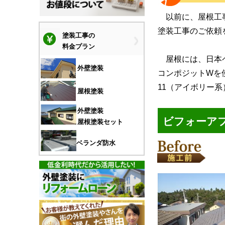
以前に、屋根工
塗装工事のご依頼
塗装工事の
料金プラン
屋根には、日本
外壁塗装
コンポジットWを
11（アイボリー
屋根塗装
外壁塗装
ビフォーア
屋根塗装セット
ベランダ防水