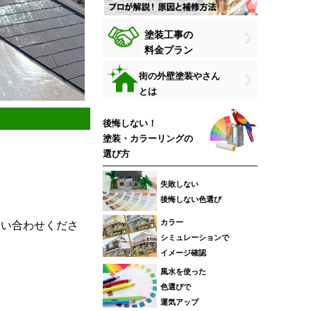
塗装工事の
料金プラン
街の外壁塗装やさん
とは
後悔しない！
塗装・カラーリングの
選び方
失敗しない
後悔しない色選び
カラー
問い合わせくださ
シミュレーションで
イメージ確認
風水を使った
色選びで
運気アップ