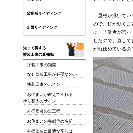
窯業系サイディング
屋根が浮いてい
ので、釘が効くこ
金属サイディング
に、「業者が言っ
したので、直して
知って得する
がれ始めているの
塗装工事の豆知識
・
塗装工事の知識
・
なぜ塗装工事が必要なのか
・
塗装工事のポイント
・
お住まいが教えてくれる
塗り替えのサイン
・
外壁塗装の全工程
・
お住まいの各部位の名前
・
外壁塗装に最適な季節は