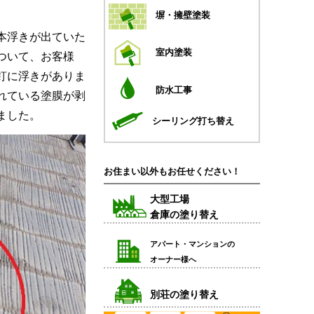
塀・擁壁塗装
本浮きが出ていた
室内塗装
ついて、お客様
釘に浮きがありま
防水工事
れている塗膜が剥
ました。
シーリング打ち替え
お住まい以外もお任せください！
大型工場
倉庫の塗り替え
アパート・マンションの
オーナー様へ
別荘の塗り替え