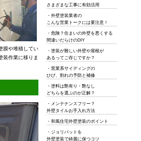
さまざまな工事に有効活用
・
外壁塗装業者の
こんな営業トークには要注意！
・
危険？住まいの外壁を悪くする
間違いだらけのDIY
塗膜や堆積してい
・
塗装が難しい外壁や屋根が
塗装作業に移りま
あるってご存じですか？
・
窯業系サイディングの
ひび、割れの予防と補修
・
塗料は艶有り・艶なし
どちらを選ぶのが正解？
・
メンテナンスフリー？
外壁タイルお手入れ方法
・
和風住宅外壁塗装のポイント
・
ジョリパットを
外壁塗装で綺麗に保つコツ