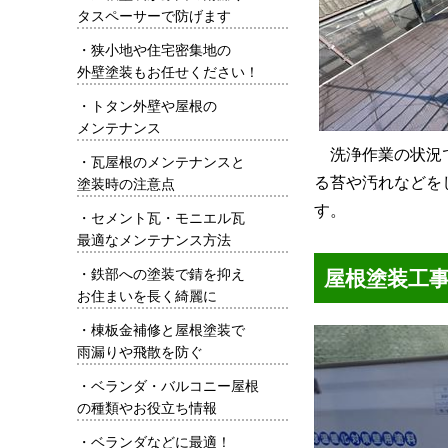
タスペーサーで防げます
・
狭小地や住宅密集地の
外壁塗装もお任せください！
・
トタン外壁や屋根の
メンテナンス
洗浄作業の状況
・
瓦屋根のメンテナンスと
る苔や汚れなどを
塗装時の注意点
す。
・
セメント瓦・モニエル瓦
最適なメンテナンス方法
屋根塗装工
・
鉄部への塗装で錆を抑え
お住まいを長く綺麗に
・
棟板金補修と屋根塗装で
雨漏りや飛散を防ぐ
・
ベランダ・バルコニー屋根
の種類やお役立ち情報
・
ベランダなどに最適！