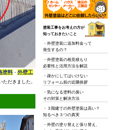
塗装工事をお考えの方が
知っておきたいこと
・
外壁塗装に追加料金って
発生するの？
・
外壁塗装の相見積もり
必要性と活用方法を解説
熱塗料
外壁工
・
・
疎かにしてはいけない
いただきました。
リフォーム前の近隣挨拶
・
気になる塗料の臭い
その対策と解決方法
・
３階建ての外壁塗装は高い？
知るべき３つの真実
・
外壁の塗り替えと張り替え、