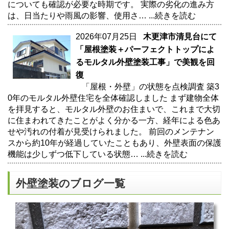
についても確認が必要な時期です。 実際の劣化の進み方
は、日当たりや雨風の影響、使用さ…
...続きを読む
2026年07月25日
木更津市清見台にて
「屋根塗装＋パーフェクトトップによ
るモルタル外壁塗装工事」で美観を回
復
「屋根・外壁」の状態を点検調査 築3
0年のモルタル外壁住宅を全体確認しました まず建物全体
を拝見すると、モルタル外壁のお住まいで、これまで大切
に住まわれてきたことがよく分かる一方、経年による色あ
せや汚れの付着が見受けられました。 前回のメンテナン
スから約10年が経過していたこともあり、外壁表面の保護
機能は少しずつ低下している状態…
...続きを読む
外壁塗装のブログ一覧