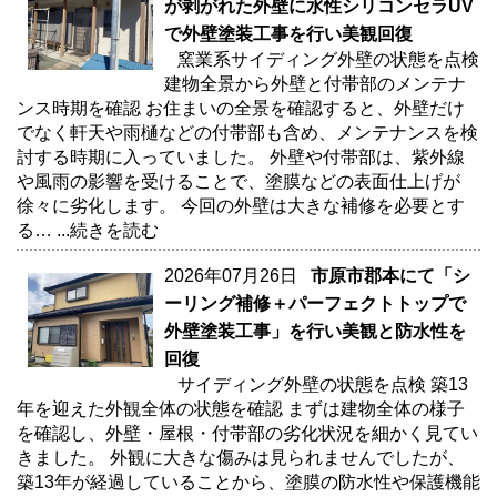
が剥がれた外壁に水性シリコンセラUV
で外壁塗装工事を行い美観回復
窯業系サイディング外壁の状態を点検
建物全景から外壁と付帯部のメンテナ
ンス時期を確認 お住まいの全景を確認すると、外壁だけ
でなく軒天や雨樋などの付帯部も含め、メンテナンスを検
討する時期に入っていました。 外壁や付帯部は、紫外線
や風雨の影響を受けることで、塗膜などの表面仕上げが
徐々に劣化します。 今回の外壁は大きな補修を必要とす
る…
...続きを読む
2026年07月26日
市原市郡本にて「シ
ーリング補修＋パーフェクトトップで
外壁塗装工事」を行い美観と防水性を
回復
サイディング外壁の状態を点検 築13
年を迎えた外観全体の状態を確認 まずは建物全体の様子
を確認し、外壁・屋根・付帯部の劣化状況を細かく見てい
きました。 外観に大きな傷みは見られませんでしたが、
築13年が経過していることから、塗膜の防水性や保護機能