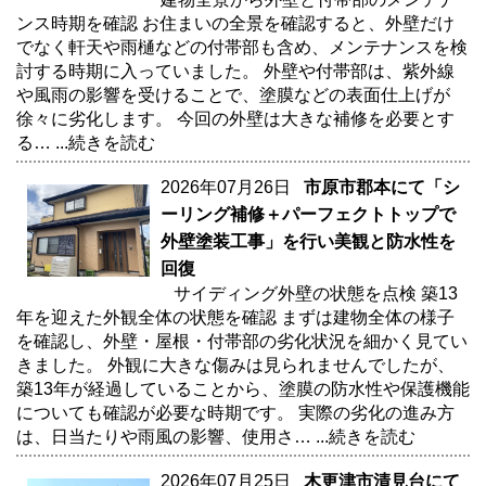
ンス時期を確認 お住まいの全景を確認すると、外壁だけ
でなく軒天や雨樋などの付帯部も含め、メンテナンスを検
討する時期に入っていました。 外壁や付帯部は、紫外線
や風雨の影響を受けることで、塗膜などの表面仕上げが
徐々に劣化します。 今回の外壁は大きな補修を必要とす
る…
...続きを読む
2026年07月26日
市原市郡本にて「シ
ーリング補修＋パーフェクトトップで
外壁塗装工事」を行い美観と防水性を
回復
サイディング外壁の状態を点検 築13
年を迎えた外観全体の状態を確認 まずは建物全体の様子
を確認し、外壁・屋根・付帯部の劣化状況を細かく見てい
きました。 外観に大きな傷みは見られませんでしたが、
築13年が経過していることから、塗膜の防水性や保護機能
についても確認が必要な時期です。 実際の劣化の進み方
は、日当たりや雨風の影響、使用さ…
...続きを読む
2026年07月25日
木更津市清見台にて