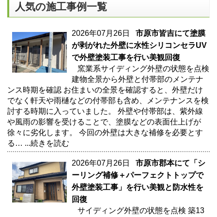
人気の施工事例一覧
2026年07月26日
市原市皆吉にて塗膜
が剥がれた外壁に水性シリコンセラUV
で外壁塗装工事を行い美観回復
窯業系サイディング外壁の状態を点検
建物全景から外壁と付帯部のメンテナ
ンス時期を確認 お住まいの全景を確認すると、外壁だけ
でなく軒天や雨樋などの付帯部も含め、メンテナンスを検
討する時期に入っていました。 外壁や付帯部は、紫外線
や風雨の影響を受けることで、塗膜などの表面仕上げが
徐々に劣化します。 今回の外壁は大きな補修を必要とす
る…
...続きを読む
2026年07月26日
市原市郡本にて「シ
ーリング補修＋パーフェクトトップで
外壁塗装工事」を行い美観と防水性を
回復
サイディング外壁の状態を点検 築13