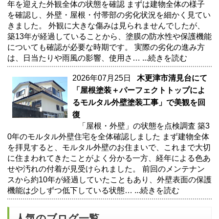
年を迎えた外観全体の状態を確認 まずは建物全体の様子
を確認し、外壁・屋根・付帯部の劣化状況を細かく見てい
きました。 外観に大きな傷みは見られませんでしたが、
築13年が経過していることから、塗膜の防水性や保護機能
についても確認が必要な時期です。 実際の劣化の進み方
は、日当たりや雨風の影響、使用さ…
...続きを読む
2026年07月25日
木更津市清見台にて
「屋根塗装＋パーフェクトトップによ
るモルタル外壁塗装工事」で美観を回
復
「屋根・外壁」の状態を点検調査 築3
0年のモルタル外壁住宅を全体確認しました まず建物全体
を拝見すると、モルタル外壁のお住まいで、これまで大切
に住まわれてきたことがよく分かる一方、経年による色あ
せや汚れの付着が見受けられました。 前回のメンテナン
スから約10年が経過していたこともあり、外壁表面の保護
機能は少しずつ低下している状態…
...続きを読む
人気のブログ一覧