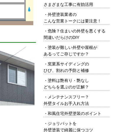
さまざまな工事に有効活用
・
外壁塗装業者の
こんな営業トークには要注意！
・
危険？住まいの外壁を悪くする
間違いだらけのDIY
・
塗装が難しい外壁や屋根が
あるってご存じですか？
・
窯業系サイディングの
ひび、割れの予防と補修
・
塗料は艶有り・艶なし
どちらを選ぶのが正解？
・
メンテナンスフリー？
外壁タイルお手入れ方法
・
和風住宅外壁塗装のポイント
・
ジョリパットを
外壁塗装で綺麗に保つコツ