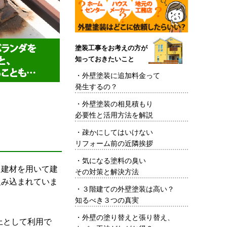
塗装工事をお考えの方が
知っておきたいこと
・
外壁塗装に追加料金って
発生するの？
・
外壁塗装の相見積もり
必要性と活用方法を解説
・
疎かにしてはいけない
リフォーム前の近隣挨拶
・
気になる塗料の臭い
建材を用いて建
その対策と解決方法
組み込まれていま
・
３階建ての外壁塗装は高い？
知るべき３つの真実
・
外壁の塗り替えと張り替え、
上として利用で