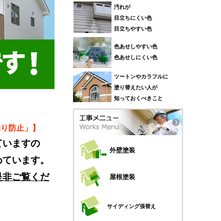
汚れが
目立ちにくい色
目立ちやすい色
色あせしやすい色
色あせしにくい色
ツートンやカラフルに
塗り替えたい人が
知っておくべきこと
漏り防止」】
ていますの
外壁塗装
めています。
是非ご覧くだ
屋根塗装
サイディング張替え