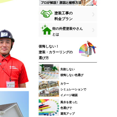
塗装工事の
料金プラン
街の外壁塗装やさん
とは
後悔しない！
塗装・カラーリングの
選び方
失敗しない
後悔しない色選び
カラー
シミュレーションで
イメージ確認
風水を使った
色選びで
運気アップ