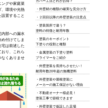
カバー工法どれがお得？
ニングや家庭菜
・
外壁材の種類の確実な見分け方
ダ、環境や光熱
を設置すること
・
２回目以降の外壁塗装の注意点
・
塗装箇所で違う？
塗料の特徴と耐用年数
宅内部への漏水
・
塗装のキーポイント
決め付けてしま
下塗りの役割と種類
住宅は前述した
ており、これら
・
金属塗装の下塗り塗料
少なくありませ
プライマーをご紹介
・
外壁塗装を長持ちさせたい！
耐用年数20年超の無機塗料
・
外壁塗装や屋根塗装に
メーカーの施工保証がない理由
・
不動産オーナー様必見！
塗装工事で節税できます
・
外壁塗装で仮設した足場