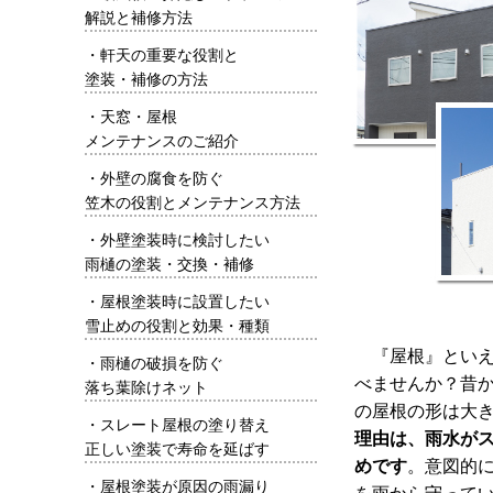
解説と補修方法
・
軒天の重要な役割と
塗装・補修の方法
・
天窓・屋根
メンテナンスのご紹介
・
外壁の腐食を防ぐ
笠木の役割とメンテナンス方法
・
外壁塗装時に検討したい
雨樋の塗装・交換・補修
・
屋根塗装時に設置したい
雪止めの役割と効果・種類
『屋根』といえ
・
雨樋の破損を防ぐ
べませんか？昔
落ち葉除けネット
の屋根の形は大
・
スレート屋根の塗り替え
理由は、雨水が
正しい塗装で寿命を延ばす
めです
。意図的
・
屋根塗装が原因の雨漏り