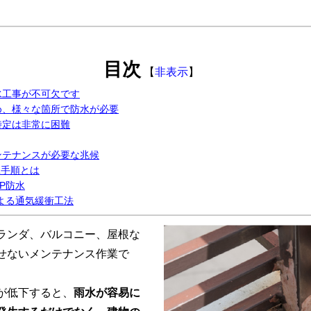
目次
【
非表示
】
水工事が不可欠です
め、様々な箇所で防水が必要
特定は非常に困難
ンテナンスが必要な兆候
工手順とは
P防水
よる通気緩衝工法
ランダ、バルコニー、屋根な
せないメンテナンス作業で
が低下すると、
雨水が容易に