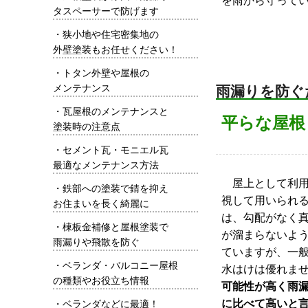
を雨から守って
タスペーサーで防げます
・
狭小地や住宅密集地の
外壁塗装もお任せください！
・
トタン外壁や屋根の
雨漏りを防ぐ
メンテナンス
・
瓦屋根のメンテナンスと
平らな屋根
塗装時の注意点
・
セメント瓦・モニエル瓦
最適なメンテナンス方法
屋上として利用
・
鉄部への塗装で錆を抑え
視して用いられ
お住まいを長く綺麗に
は、勾配がなく
・
棟板金補修と屋根塗装で
が溜まらないよ
雨漏りや飛散を防ぐ
ていますが、一
・
ベランダ・バルコニー屋根
水はけは優れま
の種類やお役立ち情報
可能性が高く雨
に比べて高いと
・
ベランダなどに最適！