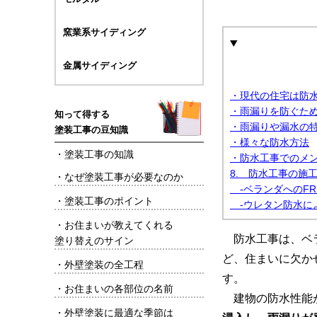
窯業系サイディング
金属サイディング
・現代の住宅は防
・雨漏りを防ぐた
知って得する
・雨漏りや漏水の
塗装工事の豆知識
・様々な防水方法
・
塗装工事の知識
・防水工事でのメ
8. 防水工事の施
・
なぜ塗装工事が必要なのか
-ベランダへのFR
・
塗装工事のポイント
-ウレタン防水に
・
お住まいが教えてくれる
防水工事は、ベ
塗り替えのサイン
ど、住まいに欠か
・
外壁塗装の全工程
す。
・
お住まいの各部位の名前
建物の防水性能
・
外壁塗装に最適な季節は