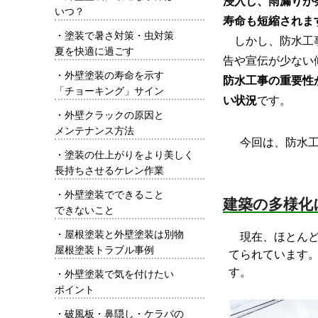
浸入し、雨漏りが
いつ？
寿命も短縮されま
・
塗装で暑さ対策・虫対策
しかし、防水工
夏を快適に過ごす
告や宣伝が少ない
・
外壁塗装の寿命を示す
防水工事の重要性
「チョーキング」サイン
い状況
です。
・
外壁クラックの原因と
メンテナンス方法
今回は、防水工
・
塗装の仕上がりをより美しく
長持ちさせるケレン作業
・
外壁塗装でできること
建築の多様化
できないこと
・
屋根塗装と外壁塗装は別物
現在、ほとんど
屋根塗装トラブル事例
てられています
す。
・
外壁塗装で気を付けたい
ポイント
・
破風板・鼻隠し・ケラバの