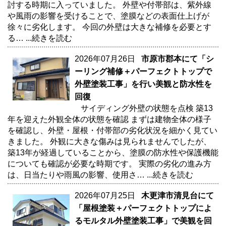
討する時期に入っていました。 外壁や付帯部は、紫外線
や風雨の影響を受けることで、塗膜などの表面仕上げが
徐々に劣化します。 今回の外壁は大きな補修を必要とす
る…
...続きを読む
2026年07月26日
市原市郡本にて「シ
ーリング補修＋パーフェクトトップで
外壁塗装工事」を行い美観と防水性を
回復
サイディング外壁の状態を点検 築13
年を迎えた外観全体の状態を確認 まずは建物全体の様子
を確認し、外壁・屋根・付帯部の劣化状況を細かく見てい
きました。 外観に大きな傷みは見られませんでしたが、
築13年が経過していることから、塗膜の防水性や保護機能
についても確認が必要な時期です。 実際の劣化の進み方
は、日当たりや雨風の影響、使用さ…
...続きを読む
2026年07月25日
木更津市清見台にて
「屋根塗装＋パーフェクトトップによ
るモルタル外壁塗装工事」で美観を回