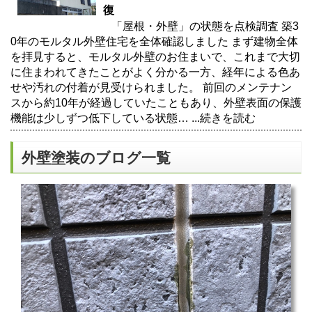
復
「屋根・外壁」の状態を点検調査 築3
0年のモルタル外壁住宅を全体確認しました まず建物全体
を拝見すると、モルタル外壁のお住まいで、これまで大切
に住まわれてきたことがよく分かる一方、経年による色あ
せや汚れの付着が見受けられました。 前回のメンテナン
スから約10年が経過していたこともあり、外壁表面の保護
機能は少しずつ低下している状態…
...続きを読む
外壁塗装のブログ一覧