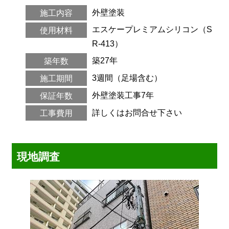
外壁塗装
施工内容
エスケープレミアムシリコン（S
使用材料
R-413）
築27年
築年数
3週間（足場含む）
施工期間
外壁塗装工事7年
保証年数
詳しくはお問合せ下さい
工事費用
現地調査