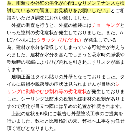
為、雨漏りや外壁の劣化が心配になりメンテナンスを検
討しているので調査、お見積りをお願いしたい」
とご相
談をいただき調査にお伺い致しました。
外壁の調査を行うと、外壁の塗装には
チョーキング
と
いった塗料の劣化症状が発生しておりました。また、A
LCパネルには
クラック（ひび割れ）
が発生している
為、建材が水分を吸収してしまっている可能性が考えら
れました。建材が水分を含んでしまうと吸水時の膨張や
乾燥時の収縮によりひび割れを引き起こすリスクが高ま
ります。
建物正面はタイル貼りの外壁となっておりました。タ
イルに破損や脱落等の症状は見られませんが目地の
シー
リングに剥離やひび割れ等の劣化症状
が発生しておりま
した。シーリングは防水の役割と緩衝材の役割がありま
すので劣化が目立つ際には早めの処置が推奨されます。
上記の症状をK様にご報告し外壁塗装工事のご提案を
行いました。数社と比較検討の末、弊社へ工事をお任せ
頂く運びとなりました。