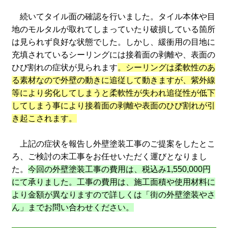
続いてタイル面の確認を行いました。タイル本体や目
地のモルタルが取れてしまっていたり破損している箇所
は見られず良好な状態でした。しかし、緩衝用の目地に
充填されているシーリングには接着面の剥離や、表面の
ひび割れの症状が見られます
。シーリングは柔軟性のあ
る素材なので外壁の動きに追従して動きますが、紫外線
等により劣化してしまうと柔軟性が失われ追従性が低下
してしまう事により接着面の剥離や表面のひび割れが引
き起こされます。
上記の症状を報告し外壁塗装工事のご提案をしたとこ
ろ、ご検討の末工事をお任せいただく運びとなりまし
た。
今回の外壁塗装工事の費用は、税込み1,550,000円
にて承りました。工事の費用は、施工面積や使用材料に
より金額が異なりますので詳しくは「街の外壁塗装やさ
ん」までお問い合わせください。