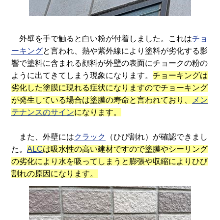
外壁を手で触ると白い粉が付着しました。これは
チョ
ーキング
と言われ、熱や紫外線により塗料が劣化する影
響で塗料に含まれる顔料が外壁の表面にチョークの粉の
ように出てきてしまう現象になります。
チョーキングは
劣化した塗膜に現れる症状になりますのでチョーキング
が発生している場合は塗膜の寿命と言われており、
メン
テナンスのサイン
になります。
また、外壁には
クラック
（ひび割れ）が確認できまし
た。
ALC
は吸水性の高い建材ですので塗膜やシーリング
の劣化により水を吸ってしまうと膨張や収縮によりひび
割れの原因になります。