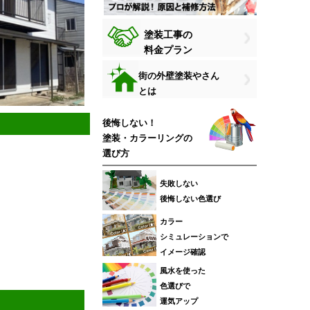
塗装工事の
料金プラン
街の外壁塗装やさん
とは
後悔しない！
塗装・カラーリングの
選び方
失敗しない
後悔しない色選び
カラー
シミュレーションで
イメージ確認
風水を使った
色選びで
運気アップ