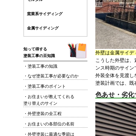
窯業系サイディング
金属サイディング
知って得する
外壁は金属サイデ
塗装工事の豆知識
こうした外壁は、
・
塗装工事の知識
ンス時期のサイン
外装全体を見渡し
・
なぜ塗装工事が必要なのか
塗装計画では、既
・
塗装工事のポイント
色あせ・劣化
・
お住まいが教えてくれる
塗り替えのサイン
・
外壁塗装の全工程
・
お住まいの各部位の名前
・
外壁塗装に最適な季節は