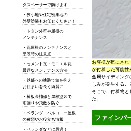
タスペーサーで防げます
・
狭小地や住宅密集地の
外壁塗装もお任せください！
・
トタン外壁や屋根の
メンテナンス
・
瓦屋根のメンテナンスと
塗装時の注意点
お客様が気にされ
・
セメント瓦・モニエル瓦
が付着した可能性
最適なメンテナンス方法
金属サイディング
・
鉄部への塗装で錆を抑え
じみが発生するこ
お住まいを長く綺麗に
そこで、付着物と
・
棟板金補修と屋根塗装で
た。
雨漏りや飛散を防ぐ
・
ベランダ・バルコニー屋根
ファインパ
の種類やお役立ち情報
・
ベランダなどに最適！