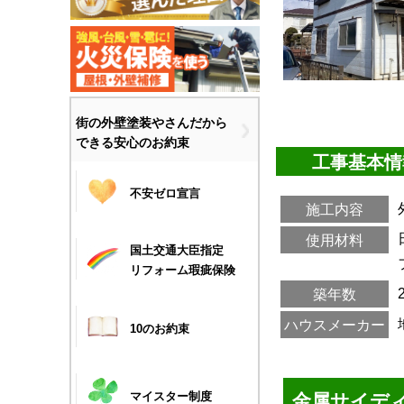
街の外壁塗装やさんだから
できる安心のお約束
工事基本情
不安ゼロ宣言
施工内容
使用材料
国土交通大臣指定
リフォーム瑕疵保険
築年数
ハウスメーカー
10のお約束
金属サイデ
マイスター制度