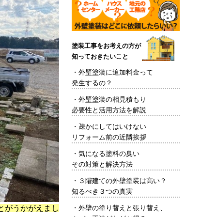
塗装工事をお考えの方が
知っておきたいこと
・
外壁塗装に追加料金って
発生するの？
・
外壁塗装の相見積もり
必要性と活用方法を解説
・
疎かにしてはいけない
リフォーム前の近隣挨拶
・
気になる塗料の臭い
その対策と解決方法
・
３階建ての外壁塗装は高い？
知るべき３つの真実
とがうかがえまし
・
外壁の塗り替えと張り替え、