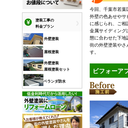
今回、千葉市若葉
外壁の色あせやサ
塗装工事の
に感じられ、ご相
料金プラン
金属サイディング
態に合わせた下地
外壁塗装
街の外壁塗装やさ
す。
屋根塗装
外壁塗装
ビフォーア
屋根塗装セット
ベランダ防水