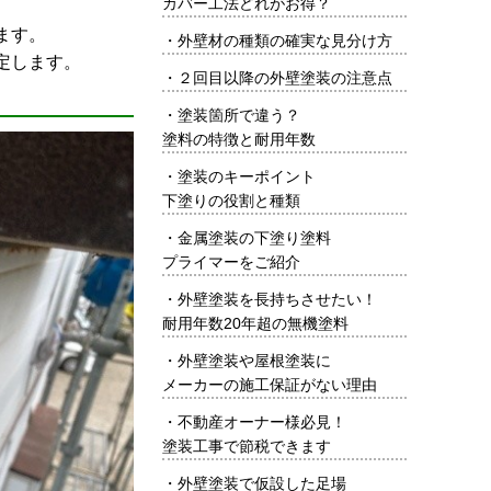
カバー工法どれがお得？
ます。
・
外壁材の種類の確実な見分け方
定します。
・
２回目以降の外壁塗装の注意点
・
塗装箇所で違う？
塗料の特徴と耐用年数
・
塗装のキーポイント
下塗りの役割と種類
・
金属塗装の下塗り塗料
プライマーをご紹介
・
外壁塗装を長持ちさせたい！
耐用年数20年超の無機塗料
・
外壁塗装や屋根塗装に
メーカーの施工保証がない理由
・
不動産オーナー様必見！
塗装工事で節税できます
・
外壁塗装で仮設した足場