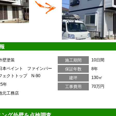
報
外壁塗装
10日間
施工期間
日本ペイント ファインパー
8年
保証年数
フェクトトップ N-90
130㎡
建坪
25年
70万円
工事費用
地元工務店
ィング外壁を点検調査