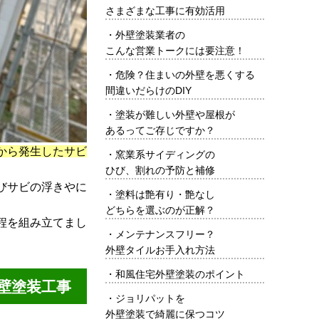
さまざまな工事に有効活用
・
外壁塗装業者の
こんな営業トークには要注意！
・
危険？住まいの外壁を悪くする
間違いだらけのDIY
・
塗装が難しい外壁や屋根が
あるってご存じですか？
から発生したサビ
・
窯業系サイディングの
ひび、割れの予防と補修
びサビの浮きやに
・
塗料は艶有り・艶なし
どちらを選ぶのが正解？
程を組み立てまし
・
メンテナンスフリー？
外壁タイルお手入れ方法
・
和風住宅外壁塗装のポイント
壁塗装工事
・
ジョリパットを
外壁塗装で綺麗に保つコツ