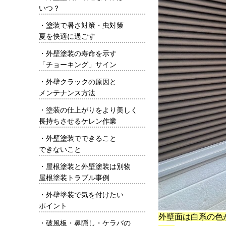
いつ？
・
塗装で暑さ対策・虫対策
夏を快適に過ごす
・
外壁塗装の寿命を示す
「チョーキング」サイン
・
外壁クラックの原因と
メンテナンス方法
・
塗装の仕上がりをより美しく
長持ちさせるケレン作業
・
外壁塗装でできること
できないこと
・
屋根塗装と外壁塗装は別物
屋根塗装トラブル事例
・
外壁塗装で気を付けたい
ポイント
外壁面は白系の色
・
破風板・鼻隠し・ケラバの