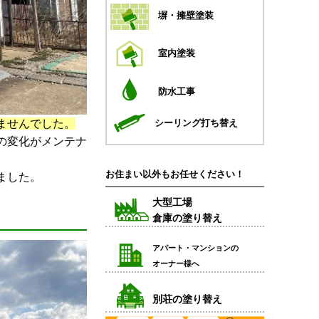
塀・擁壁塗装
室内塗装
防水工事
ませんでした。
シーリング打ち替え
の変化がメンテナ
お住まい以外もお任せください！
ました。
大型工場
倉庫の塗り替え
アパート・マンションの
オーナー様へ
別荘の塗り替え