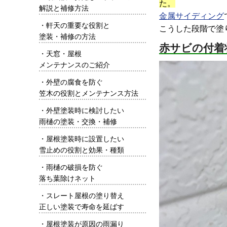
た。
解説と補修方法
金属サイディング
・
軒天の重要な役割と
こうした段階で塗
塗装・補修の方法
赤サビの付着
・
天窓・屋根
メンテナンスのご紹介
・
外壁の腐食を防ぐ
笠木の役割とメンテナンス方法
・
外壁塗装時に検討したい
雨樋の塗装・交換・補修
・
屋根塗装時に設置したい
雪止めの役割と効果・種類
・
雨樋の破損を防ぐ
落ち葉除けネット
・
スレート屋根の塗り替え
正しい塗装で寿命を延ばす
・
屋根塗装が原因の雨漏り