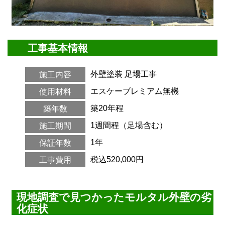
工事基本情報
外壁塗装
足場工事
施工内容
エスケーブレミアム無機
使用材料
築20年程
築年数
1週間程（足場含む）
施工期間
1年
保証年数
税込520,000円
工事費用
現地調査で見つかったモルタル外壁の劣
化症状