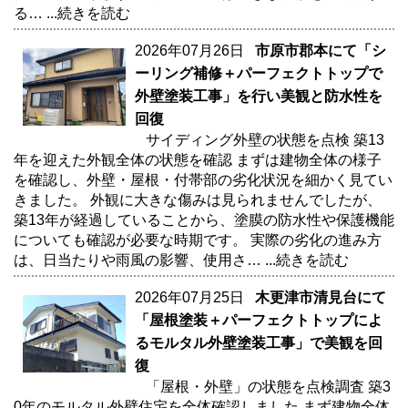
る…
...続きを読む
2026年07月26日
市原市郡本にて「シ
ーリング補修＋パーフェクトトップで
外壁塗装工事」を行い美観と防水性を
回復
サイディング外壁の状態を点検 築13
年を迎えた外観全体の状態を確認 まずは建物全体の様子
を確認し、外壁・屋根・付帯部の劣化状況を細かく見てい
きました。 外観に大きな傷みは見られませんでしたが、
築13年が経過していることから、塗膜の防水性や保護機能
についても確認が必要な時期です。 実際の劣化の進み方
は、日当たりや雨風の影響、使用さ…
...続きを読む
2026年07月25日
木更津市清見台にて
「屋根塗装＋パーフェクトトップによ
るモルタル外壁塗装工事」で美観を回
復
「屋根・外壁」の状態を点検調査 築3
0年のモルタル外壁住宅を全体確認しました まず建物全体