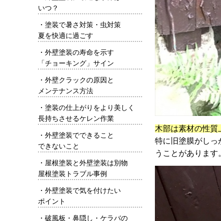
いつ？
・
塗装で暑さ対策・虫対策
夏を快適に過ごす
・
外壁塗装の寿命を示す
「チョーキング」サイン
・
外壁クラックの原因と
メンテナンス方法
・
塗装の仕上がりをより美しく
長持ちさせるケレン作業
木部は素材の性質
・
外壁塗装でできること
特に旧塗膜がしっ
できないこと
うことがあります
・
屋根塗装と外壁塗装は別物
屋根塗装トラブル事例
・
外壁塗装で気を付けたい
ポイント
・
破風板・鼻隠し・ケラバの