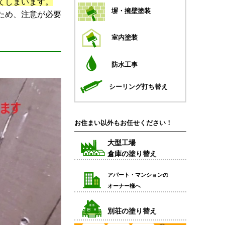
てしまいます。
塀・擁壁塗装
ため、注意が必要
室内塗装
。
防水工事
シーリング打ち替え
お住まい以外もお任せください！
大型工場
倉庫の塗り替え
アパート・マンションの
オーナー様へ
別荘の塗り替え