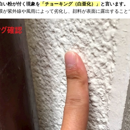
白い粉が付く現象を
「チョーキング（白亜化）」
と言います。
膜が紫外線や風雨によって劣化し、顔料が表面に露出すること