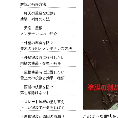
解説と補修方法
・
軒天の重要な役割と
塗装・補修の方法
・
天窓・屋根
メンテナンスのご紹介
・
外壁の腐食を防ぐ
笠木の役割とメンテナンス方法
・
外壁塗装時に検討したい
雨樋の塗装・交換・補修
・
屋根塗装時に設置したい
雪止めの役割と効果・種類
・
雨樋の破損を防ぐ
落ち葉除けネット
・
スレート屋根の塗り替え
正しい塗装で寿命を延ばす
このような症状を
・
屋根塗装が原因の雨漏り