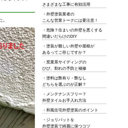
さまざまな工事に有効活用
・
外壁塗装業者の
た。
こんな営業トークには要注意！
・
危険？住まいの外壁を悪くする
間違いだらけのDIY
・
塗装が難しい外壁や屋根が
あるってご存じですか？
・
窯業系サイディングの
ひび、割れの予防と補修
・
塗料は艶有り・艶なし
どちらを選ぶのが正解？
・
メンテナンスフリー？
外壁タイルお手入れ方法
・
和風住宅外壁塗装のポイント
・
ジョリパットを
外壁塗装で綺麗に保つコツ