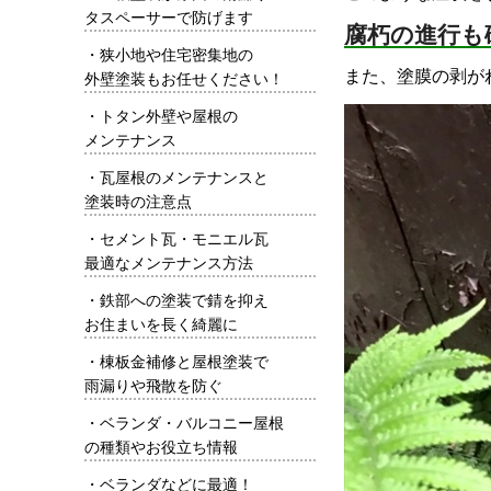
タスペーサーで防げます
腐朽の進行も
・
狭小地や住宅密集地の
また、塗膜の剥が
外壁塗装もお任せください！
・
トタン外壁や屋根の
メンテナンス
・
瓦屋根のメンテナンスと
塗装時の注意点
・
セメント瓦・モニエル瓦
最適なメンテナンス方法
・
鉄部への塗装で錆を抑え
お住まいを長く綺麗に
・
棟板金補修と屋根塗装で
雨漏りや飛散を防ぐ
・
ベランダ・バルコニー屋根
の種類やお役立ち情報
・
ベランダなどに最適！