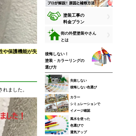
塗装工事の
料金プラン
街の外壁塗装やさん
とは
性や保護機能が失
後悔しない！
塗装・カラーリングの
選び方
失敗しない
後悔しない色選び
されました。
カラー
シミュレーションで
イメージ確認
風水を使った
色選びで
運気アップ