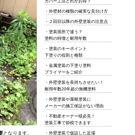
カバー工法どれがお得？
・
外壁材の種類の確実な見分け方
・
２回目以降の外壁塗装の注意点
・
塗装箇所で違う？
塗料の特徴と耐用年数
・
塗装のキーポイント
下塗りの役割と種類
・
金属塗装の下塗り塗料
プライマーをご紹介
・
外壁塗装を長持ちさせたい！
耐用年数20年超の無機塗料
・
外壁塗装や屋根塗装に
メーカーの施工保証がない理由
・
不動産オーナー様必見！
塗装工事で節税できます
・
外壁塗装で仮設した足場
要
となります。