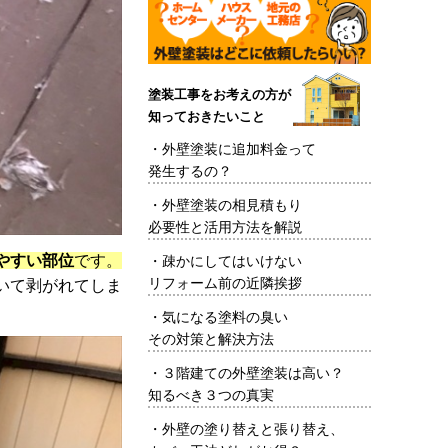
塗装工事をお考えの方が
知っておきたいこと
・
外壁塗装に追加料金って
発生するの？
・
外壁塗装の相見積もり
必要性と活用方法を解説
やすい部位
です。
・
疎かにしてはいけない
リフォーム前の近隣挨拶
いて剥がれてしま
・
気になる塗料の臭い
その対策と解決方法
・
３階建ての外壁塗装は高い？
知るべき３つの真実
・
外壁の塗り替えと張り替え、