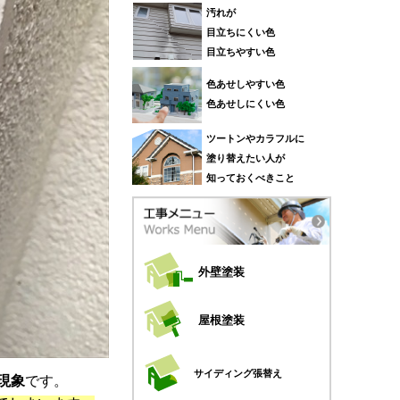
汚れが
目立ちにくい色
目立ちやすい色
色あせしやすい色
色あせしにくい色
ツートンやカラフルに
塗り替えたい人が
知っておくべきこと
外壁塗装
屋根塗装
サイディング張替え
現象
です。