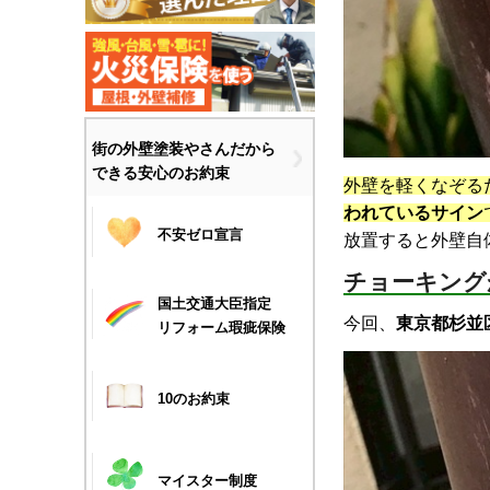
街の外壁塗装やさんだから
できる安心のお約束
外壁を軽くなぞる
われているサイン
不安ゼロ宣言
放置すると外壁自
チョーキング
国土交通大臣指定
今回、
東京都杉並
リフォーム瑕疵保険
10のお約束
マイスター制度