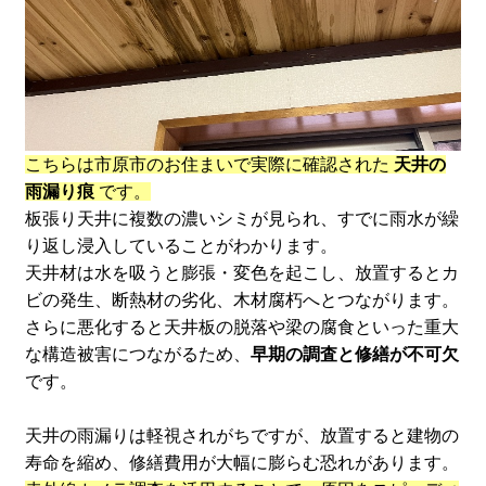
こちらは市原市のお住まいで実際に確認された
天井の
雨漏り痕
です。
板張り天井に複数の濃いシミが見られ、すでに雨水が繰
り返し浸入していることがわかります。
天井材は水を吸うと膨張・変色を起こし、放置するとカ
ビの発生、断熱材の劣化、木材腐朽へとつながります。
さらに悪化すると天井板の脱落や梁の腐食といった重大
な構造被害につながるため、
早期の調査と修繕が不可欠
です。
天井の雨漏りは軽視されがちですが、放置すると建物の
寿命を縮め、修繕費用が大幅に膨らむ恐れがあります。