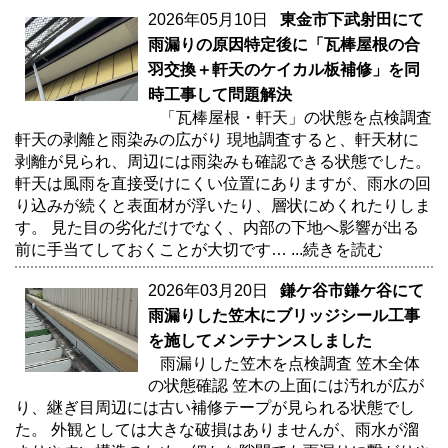
2026年05月10日
東金市下武射田にて
雨漏りの原因特定後に「瓦棒屋根の合
羽交換＋軒天のケイカル板補修」を同
時工事して問題解決
「瓦棒屋根・軒天」の状態を点検調査
軒天の剥離と雨染みの広がり 現地調査すると、軒天材に
剥離が見られ、周辺には雨染みも確認できる状態でした。
軒天は風雨を直接受けにくい位置にありますが、雨水の回
り込みが続くと表面材が浮いたり、層状にめくれたりしま
す。 見た目の劣化だけでなく、内部の下地へ影響が出る
前に手当てしておくことが大切です…
...続きを読む
2026年03月20日
鎌ケ谷市鎌ケ谷にて
雨漏りした笠木にブリッジシール工事
を施してメンテナンスしました
雨漏りした笠木を点検調査 笠木全体
の状態確認 笠木の上面には汚れが広が
り、継ぎ目周辺には古い補修テープが見られる状態でし
た。 外観としては大きな破損はありませんが、雨水が溜