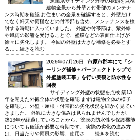
窯業系サイディング外壁の状態を点検
建物全景から外壁と付帯部のメンテナ
ンス時期を確認 お住まいの全景を確認すると、外壁だけ
でなく軒天や雨樋などの付帯部も含め、メンテナンスを検
討する時期に入っていました。 外壁や付帯部は、紫外線
や風雨の影響を受けることで、塗膜などの表面仕上げが
徐々に劣化します。 今回の外壁は大きな補修を必要とす
る…
...続きを読む
2026年07月26日
市原市郡本にて「シ
ーリング補修＋パーフェクトトップで
外壁塗装工事」を行い美観と防水性を
回復
サイディング外壁の状態を点検 築13
年を迎えた外観全体の状態を確認 まずは建物全体の様子
を確認し、外壁・屋根・付帯部の劣化状況を細かく見てい
きました。 外観に大きな傷みは見られませんでしたが、
築13年が経過していることから、塗膜の防水性や保護機能
についても確認が必要な時期です。 実際の劣化の進み方
は、日当たりや雨風の影響、使用さ…
...続きを読む