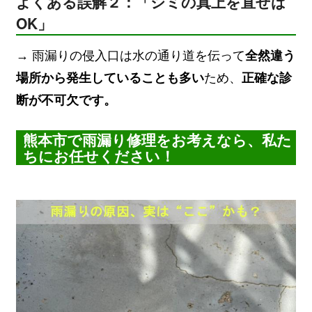
よくある誤解２：「シミの真上を直せば
OK」
→ 雨漏りの侵入口は水の通り道を伝って
全然違う
場所から発生していることも多い
ため、
正確な診
断が不可欠です。
熊本市で雨漏り修理をお考えなら、私た
ちにお任せください！