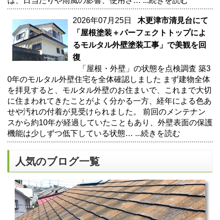
は、日当たりや雨風の影響、使用さ…
...続きを読む
2026年07月25日
木更津市清見台にて
「屋根塗装＋パーフェクトトップによ
るモルタル外壁塗装工事」で美観を回
復
「屋根・外壁」の状態を点検調査 築3
0年のモルタル外壁住宅を全体確認しました まず建物全体
を拝見すると、モルタル外壁のお住まいで、これまで大切
に住まわれてきたことがよく分かる一方、経年による色あ
せや汚れの付着が見受けられました。 前回のメンテナン
スから約10年が経過していたこともあり、外壁表面の保護
機能は少しずつ低下している状態…
...続きを読む
人気のブログ一覧