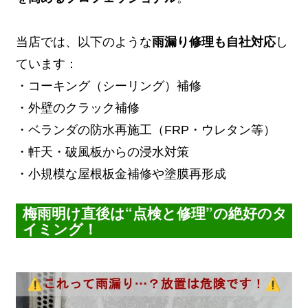
当店では、以下のような
雨漏り修理も自社対応
し
ています：
・コーキング（シーリング）補修
・外壁のクラック補修
・ベランダの防水再施工（FRP・ウレタン等）
・軒天・破風板からの浸水対策
・小規模な屋根板金補修や塗膜再形成
梅雨明け直後は“点検と修理”の絶好のタ
イミング！