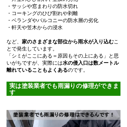
・サッシや窓まわりの防水切れ
・コーキングのひび割れや剥離
・ベランダやバルコニーの防水層の劣化
・軒天や笠木からの浸水
など、
家のさまざまな部位から雨水が入り込む
こ
とで発生しています。
「シミがここにある＝原因もその上にある」と思
いがちですが、実際には
水の侵入口は数メートル
離れていることもよくある
のです。
実は塗装業者でも雨漏りの修理ができま
す