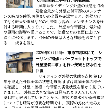
で外壁塗装工事を行い美観回復
窯業系サイディング外壁の状態を点検
建物全景から外壁と付帯部のメンテナ
ンス時期を確認 お住まいの全景を確認すると、外壁だけ
でなく軒天や雨樋などの付帯部も含め、メンテナンスを検
討する時期に入っていました。 外壁や付帯部は、紫外線
や風雨の影響を受けることで、塗膜などの表面仕上げが
徐々に劣化します。 今回の外壁は大きな補修を必要とす
る…
...続きを読む
2026年07月26日
市原市郡本にて「シ
ーリング補修＋パーフェクトトップで
外壁塗装工事」を行い美観と防水性を
回復
サイディング外壁の状態を点検 築13
年を迎えた外観全体の状態を確認 まずは建物全体の様子
を確認し、外壁・屋根・付帯部の劣化状況を細かく見てい
きました。 外観に大きな傷みは見られませんでしたが、
築13年が経過していることから、塗膜の防水性や保護機能
についても確認が必要な時期です。 実際の劣化の進み方