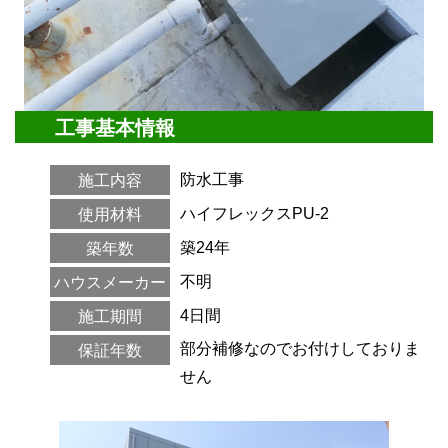
工事基本情報
防水工事
施工内容
ハイフレックスPU-2
使用材料
築24年
築年数
不明
ハウスメーカー
4日間
施工期間
部分補修なのでお付けしておりま
保証年数
せん