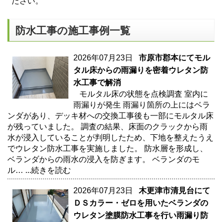
ださい。
防水工事の施工事例一覧
2026年07月23日
市原市郡本にてモル
タル床からの雨漏りを密着ウレタン防
水工事で解消
モルタル床の状態を点検調査 室内に
雨漏りが発生 雨漏り箇所の上にはベラ
ンダがあり、デッキ材への交換工事後も一部にモルタル床
が残っていました。 調査の結果、床面のクラックから雨
水が浸入していることが判明したため、下地を整えたうえ
でウレタン防水工事を実施しました。 防水層を形成し、
ベランダからの雨水の浸入を防ぎます。 ベランダのモ
ル…
...続きを読む
2026年07月23日
木更津市清見台にて
ＤＳカラー・ゼロを用いたベランダの
ウレタン塗膜防水工事を行い雨漏り防