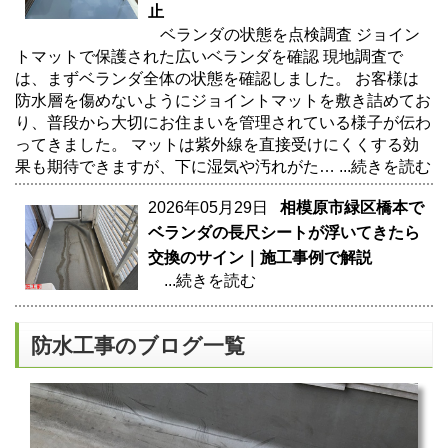
止
ベランダの状態を点検調査 ジョイン
トマットで保護された広いベランダを確認 現地調査で
は、まずベランダ全体の状態を確認しました。 お客様は
防水層を傷めないようにジョイントマットを敷き詰めてお
り、普段から大切にお住まいを管理されている様子が伝わ
ってきました。 マットは紫外線を直接受けにくくする効
果も期待できますが、下に湿気や汚れがた…
...続きを読む
2026年05月29日
相模原市緑区橋本で
ベランダの長尺シートが浮いてきたら
交換のサイン｜施工事例で解説
...続きを読む
防水工事のブログ一覧