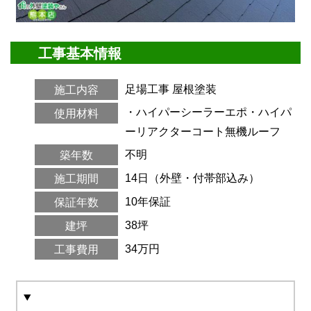
工事基本情報
足場工事
屋根塗装
施工内容
・ハイパーシーラーエポ・ハイパ
使用材料
ーリアクターコート無機ルーフ
不明
築年数
14日（外壁・付帯部込み）
施工期間
10年保証
保証年数
38坪
建坪
34万円
工事費用