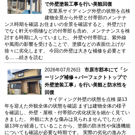
で外壁塗装工事を行い美観回復
窯業系サイディング外壁の状態を点検
建物全景から外壁と付帯部のメンテナ
ンス時期を確認 お住まいの全景を確認すると、外壁だけ
でなく軒天や雨樋などの付帯部も含め、メンテナンスを検
討する時期に入っていました。 外壁や付帯部は、紫外線
や風雨の影響を受けることで、塗膜などの表面仕上げが
徐々に劣化します。 今回の外壁は大きな補修を必要とす
る…
...続きを読む
2026年07月26日
市原市郡本にて「シ
ーリング補修＋パーフェクトトップで
外壁塗装工事」を行い美観と防水性を
回復
サイディング外壁の状態を点検 築13
年を迎えた外観全体の状態を確認 まずは建物全体の様子
を確認し、外壁・屋根・付帯部の劣化状況を細かく見てい
きました。 外観に大きな傷みは見られませんでしたが、
築13年が経過していることから、塗膜の防水性や保護機能
についても確認が必要な時期です。 実際の劣化の進み方