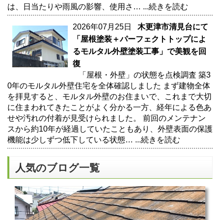
は、日当たりや雨風の影響、使用さ…
...続きを読む
2026年07月25日
木更津市清見台にて
「屋根塗装＋パーフェクトトップによ
るモルタル外壁塗装工事」で美観を回
復
「屋根・外壁」の状態を点検調査 築3
0年のモルタル外壁住宅を全体確認しました まず建物全体
を拝見すると、モルタル外壁のお住まいで、これまで大切
に住まわれてきたことがよく分かる一方、経年による色あ
せや汚れの付着が見受けられました。 前回のメンテナン
スから約10年が経過していたこともあり、外壁表面の保護
機能は少しずつ低下している状態…
...続きを読む
人気のブログ一覧