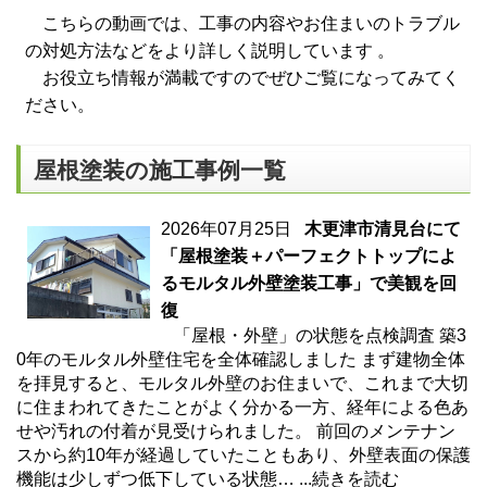
こちらの動画では、工事の内容やお住まいのトラブル
の対処方法などをより詳しく説明しています 。
お役立ち情報が満載ですのでぜひご覧になってみてく
ださい。
屋根塗装の施工事例一覧
2026年07月25日
木更津市清見台にて
「屋根塗装＋パーフェクトトップによ
るモルタル外壁塗装工事」で美観を回
復
「屋根・外壁」の状態を点検調査 築3
0年のモルタル外壁住宅を全体確認しました まず建物全体
を拝見すると、モルタル外壁のお住まいで、これまで大切
に住まわれてきたことがよく分かる一方、経年による色あ
せや汚れの付着が見受けられました。 前回のメンテナン
スから約10年が経過していたこともあり、外壁表面の保護
機能は少しずつ低下している状態…
...続きを読む