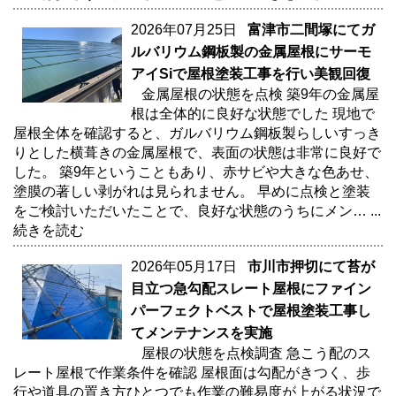
2026年07月25日
富津市二間塚にてガ
ルバリウム鋼板製の金属屋根にサーモ
アイSiで屋根塗装工事を行い美観回復
金属屋根の状態を点検 築9年の金属屋
根は全体的に良好な状態でした 現地で
屋根全体を確認すると、ガルバリウム鋼板製らしいすっき
りとした横葺きの金属屋根で、表面の状態は非常に良好で
した。 築9年ということもあり、赤サビや大きな色あせ、
塗膜の著しい剥がれは見られません。 早めに点検と塗装
をご検討いただいたことで、良好な状態のうちにメン…
...
続きを読む
2026年05月17日
市川市押切にて苔が
目立つ急勾配スレート屋根にファイン
パーフェクトベストで屋根塗装工事し
てメンテナンスを実施
屋根の状態を点検調査 急こう配のス
レート屋根で作業条件を確認 屋根面は勾配がきつく、歩
行や道具の置き方ひとつでも作業の難易度が上がる状況で