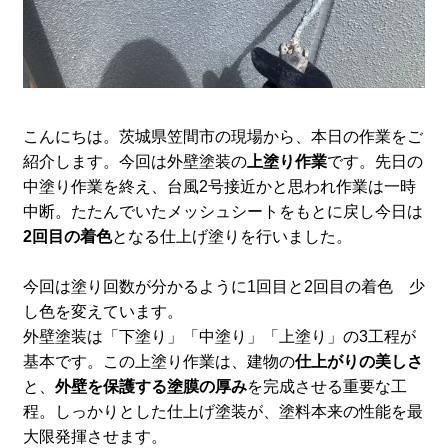
こんにちは。茨城県笠間市の現場から、本日の作業をご
紹介します。今回は外壁塗装の
上塗り作業
です。先日の
中塗り作業を終え、台風2号接近かと思われ作業は一時
中断。たたんでいたメッシュシートをもとに戻し今日は
2回目の着色
となる仕上げ塗りを行いました。
今回は塗り回数が分かるように1回目と2回目の着色 少
し色を変えています。
外壁塗装は「下塗り」「中塗り」「上塗り」の3工程が
基本です。この上塗り作業は、建物の
仕上がりの美しさ
と、
外壁を保護する塗膜の厚み
を完成させる重要な工
程。しっかりとした仕上げ塗装が、塗料本来の性能を最
大限発揮させます。