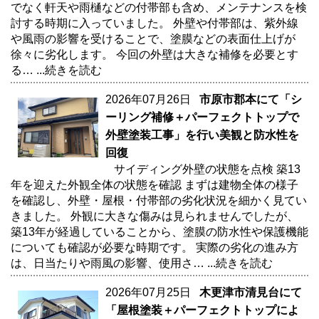
でなく軒天や雨樋などの付帯部も含め、メンテナンスを検
討する時期に入っていました。 外壁や付帯部は、紫外線
や風雨の影響を受けることで、塗膜などの表面仕上げが
徐々に劣化します。 今回の外壁は大きな補修を必要とす
る…
...続きを読む
2026年07月26日
市原市郡本にて「シ
ーリング補修＋パーフェクトトップで
外壁塗装工事」を行い美観と防水性を
回復
サイディング外壁の状態を点検 築13
年を迎えた外観全体の状態を確認 まずは建物全体の様子
を確認し、外壁・屋根・付帯部の劣化状況を細かく見てい
きました。 外観に大きな傷みは見られませんでしたが、
築13年が経過していることから、塗膜の防水性や保護機能
についても確認が必要な時期です。 実際の劣化の進み方
は、日当たりや雨風の影響、使用さ…
...続きを読む
2026年07月25日
木更津市清見台にて
「屋根塗装＋パーフェクトトップによ