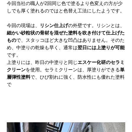
今回当社の職人が2回同じ色で塗るより色変えの方が少
しでも厚く塗れるのではと色替え工法にしたようです。
今回の現場は、
リシン仕上げ
の外壁です。リシンとは、
細かい砂粒状の骨材を混ぜた塗料を吹き付けて仕上げた
もの
で、スタッコほど大きな凹凸はありません。そのた
め、中塗りの乾燥も早く、通常は
翌日には上塗りが可能
です。
上塗りには、昨日の中塗りと同じ
エスケー化研のセラミ
クリーン
を使用。セラミクリーンは、厚塗りができる
単
層弾性塗料
で、ひび割れに強く、防水性にも優れた塗料
で