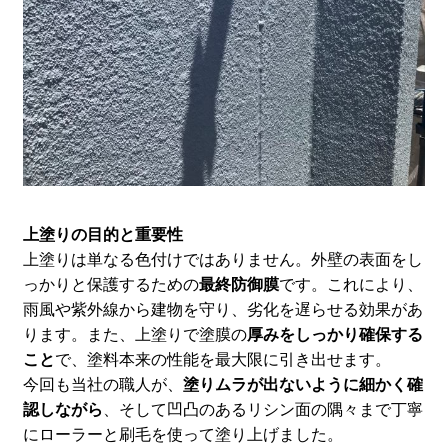
上塗りの目的と重要性
上塗りは単なる色付けではありません。外壁の表面をし
っかり
と保護するための
最終防御膜
です。これにより、
雨風や紫外線から建物を守り、劣化を遅らせる効果があ
ります。また、上塗りで塗膜の
厚みをしっかり確保する
こと
で、塗料本来の性能を最大限に引き出せます。
今回も当社の職人が、
塗りムラが出ないように細かく確
認しながら
、そして凹凸のあるリシン面の隅々まで丁寧
にローラーと刷毛を使って塗り上げました。