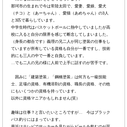
那珂市の生まれで今は常陸太田で、愛妻、愛娘、愛犬
（チコ）と（あーちゃん）、愛猫（あめちゃん）の3人
と3匹で暮らしています。
中学生時代はバスケットボールに熱中していましたが高
校に入ると自分の限界を感じて断念してしまいました。
（身長の都合です）義理の兄二人が同じ塗装の仕事をし
ていますが所有している資格も自分が一番ですし、技術
的にも三人の中で一番と自負しています。
…でも二人の兄の様に人前で上手に話すのが苦手です。
因みに「建築塗装」「鋼橋塗装」は何方も一級技能
士、足場の資格、有機溶剤の資格、職長の資格、その他
にもいくつかの資格を持っています。
以外に資格マニアかもしれません(笑）
趣味は仕事？と言いたいところですが… 今はブラック
バス釣りにはまっています。
最近はテレビでサッカーを見ながらビールを飲むのが至