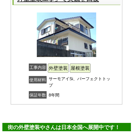
工事内容
外壁塗装
屋根塗装
サーモアイSi、パーフェクトトッ
使用材料
プ
8年間
保証年数
街の外壁塗装やさんは日本全国へ展開中です！