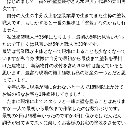
はじめまして「街の外壁塗装やさん水戸店」代表の栗山勇
次です。
自分の人生の半分以上を塗装業界で生きてきた生粋の塗装
職人です。もしかすると一番の趣味は「塗装」なのかもしれ
ません。
私は塗装職人歴35年になります。最初の5年は見習いだっ
たので正しくは見習い歴5年と職人歴30年です。
最近は営業職が主体となって現場に出ることも少なくなって
いますが私自身 実際に自分で最初から最後まで塗装を手掛
けた建物は、 新築物件の吹付を含め2000件は超えていると
思います。豊富な現場の施工経験も私の財産の一つとだと思
っています。
今年の春に現場が間に合わないと一人で1週間以上かけて
お城の様なお宅を1件塗装してきました。
たまに現場に出てスタッフと一緒に壁を塗ることはありま
すが 一人で最初から最後まで作業したのは数年ぶりです。
最初の2日は結構辛かったのですが3日目位からはだんだん
調子が出てきて久々に楽しくお客様のお宅の塗装をさせてい