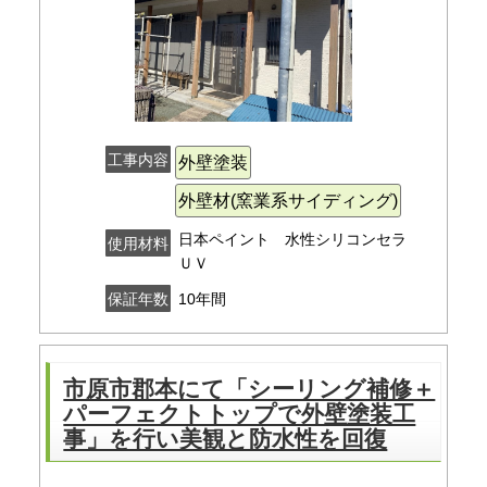
工事内容
外壁塗装
外壁材(窯業系サイディング)
日本ペイント 水性シリコンセラ
使用材料
ＵＶ
10年間
保証年数
市原市郡本にて「シーリング補修＋
パーフェクトトップで外壁塗装工
事」を行い美観と防水性を回復