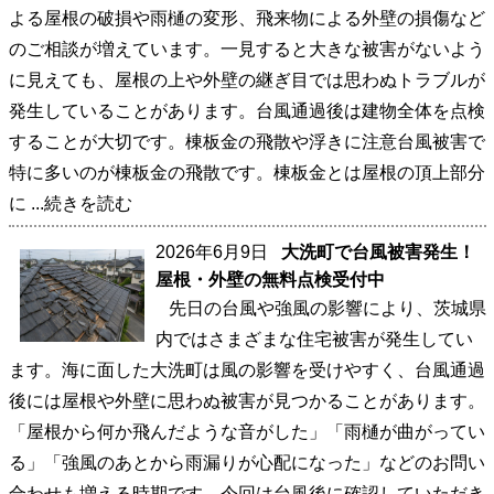
よる屋根の破損や雨樋の変形、飛来物による外壁の損傷など
のご相談が増えています。一見すると大きな被害がないよう
に見えても、屋根の上や外壁の継ぎ目では思わぬトラブルが
発生していることがあります。台風通過後は建物全体を点検
することが大切です。棟板金の飛散や浮きに注意台風被害で
特に多いのが棟板金の飛散です。棟板金とは屋根の頂上部分
に
...続きを読む
2026年6月9日
大洗町で台風被害発生！
屋根・外壁の無料点検受付中
先日の台風や強風の影響により、茨城県
内ではさまざまな住宅被害が発生してい
ます。海に面した大洗町は風の影響を受けやすく、台風通過
後には屋根や外壁に思わぬ被害が見つかることがあります。
「屋根から何か飛んだような音がした」「雨樋が曲がってい
る」「強風のあとから雨漏りが心配になった」などのお問い
合わせも増える時期です。今回は台風後に確認していただき