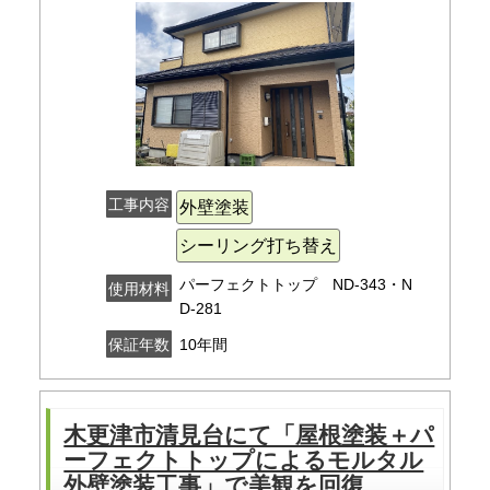
工事内容
外壁塗装
シーリング打ち替え
パーフェクトトップ ND-343・N
使用材料
D-281
10年間
保証年数
木更津市清見台にて「屋根塗装＋パ
ーフェクトトップによるモルタル
外壁塗装工事」で美観を回復