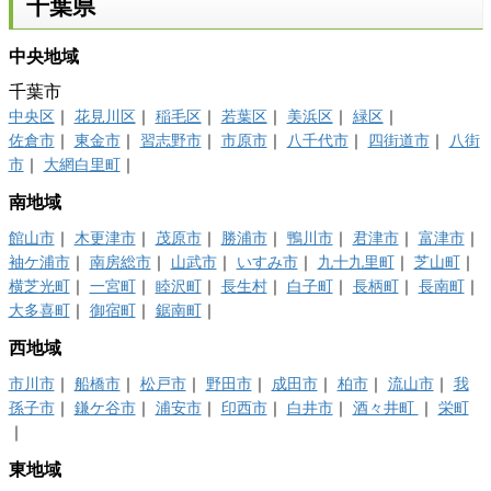
千葉県
中央地域
千葉市
中央区
｜
花見川区
｜
稲毛区
｜
若葉区
｜
美浜区
｜
緑区
｜
佐倉市
｜
東金市
｜
習志野市
｜
市原市
｜
八千代市
｜
四街道市
｜
八街
市
｜
大網白里町
｜
南地域
館山市
｜
木更津市
｜
茂原市
｜
勝浦市
｜
鴨川市
｜
君津市
｜
富津市
｜
袖ケ浦市
｜
南房総市
｜
山武市
｜
いすみ市
｜
九十九里町
｜
芝山町
｜
横芝光町
｜
一宮町
｜
睦沢町
｜
長生村
｜
白子町
｜
長柄町
｜
長南町
｜
大多喜町
｜
御宿町
｜
鋸南町
｜
西地域
市川市
｜
船橋市
｜
松戸市
｜
野田市
｜
成田市
｜
柏市
｜
流山市
｜
我
孫子市
｜
鎌ケ谷市
｜
浦安市
｜
印西市
｜
白井市
｜
酒々井町
｜
栄町
｜
東地域