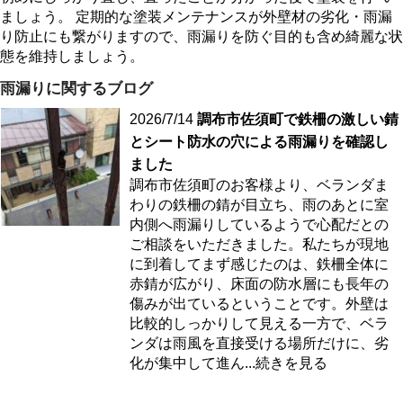
ましょう。 定期的な塗装メンテナンスが外壁材の劣化・雨漏
り防止にも繋がりますので、雨漏りを防ぐ目的も含め綺麗な状
態を維持しましょう。
雨漏りに関するブログ
2026/7/14
調布市佐須町で鉄柵の激しい錆
とシート防水の穴による雨漏りを確認し
ました
調布市佐須町のお客様より、ベランダま
わりの鉄柵の錆が目立ち、雨のあとに室
内側へ雨漏りしているようで心配だとの
ご相談をいただきました。私たちが現地
に到着してまず感じたのは、鉄柵全体に
赤錆が広がり、床面の防水層にも長年の
傷みが出ているということです。外壁は
比較的しっかりして見える一方で、ベラ
ンダは雨風を直接受ける場所だけに、劣
化が集中して進ん
...続きを見る