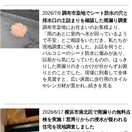
2026/7/9
調布市染地でシート防水の穴と
排水口の土詰まりを確認した雨漏り調査
調布市染地にお住まいのお客様より、
「雨のあとに室内へ水が回っているよう
で不安」とご相談をいただき、私たちが
現地調査に伺いました。お話を伺うと、
バルコニーのシート防水に傷みがあり、
以前から気になっていたものの、はっき
りした雨漏りのきっかけが分からずお困
りとのことでした。現場に到着して全体
を見渡すと、広い床面に歩行用のタイル
やレンガ材が置かれ
...続きを見る
2026/6/17
横浜市港北区で雨漏りの無料点
検を実施！窓周りからの浸水が疑われる
住宅を現地調査しました