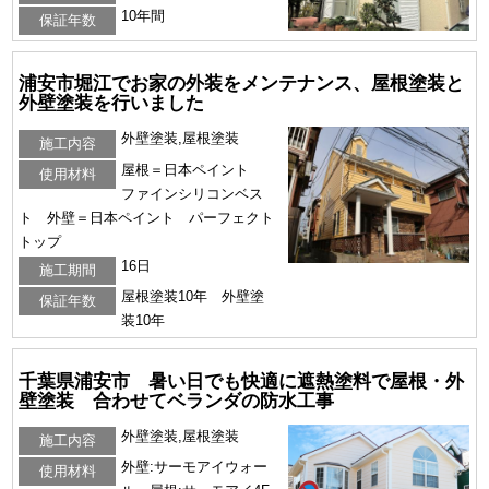
10年間
保証年数
浦安市堀江でお家の外装をメンテナンス、屋根塗装と
外壁塗装を行いました
外壁塗装,屋根塗装
施工内容
屋根＝日本ペイント
使用材料
ファインシリコンベス
ト 外壁＝日本ペイント パーフェクト
トップ
16日
施工期間
屋根塗装10年 外壁塗
保証年数
装10年
千葉県浦安市 暑い日でも快適に遮熱塗料で屋根・外
壁塗装 合わせてベランダの防水工事
外壁塗装,屋根塗装
施工内容
外壁:サーモアイウォー
使用材料