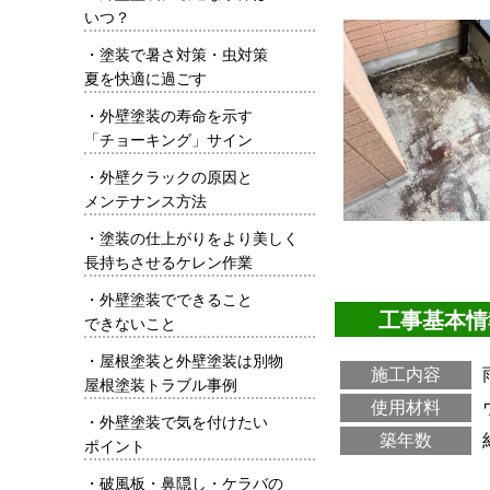
いつ？
・
塗装で暑さ対策・虫対策
夏を快適に過ごす
・
外壁塗装の寿命を示す
「チョーキング」サイン
・
外壁クラックの原因と
メンテナンス方法
・
塗装の仕上がりをより美しく
長持ちさせるケレン作業
・
外壁塗装でできること
工事基本情
できないこと
・
屋根塗装と外壁塗装は別物
施工内容
屋根塗装トラブル事例
使用材料
・
外壁塗装で気を付けたい
築年数
ポイント
・
破風板・鼻隠し・ケラバの