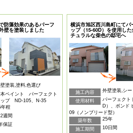
で防藻効果のあるパーフ
横浜市旭区西川島町にてパ
外壁を塗装しました
ップ（15-60D）を使用し
チュラルな柴色の邸宅へ
壁塗装,塗料,色選び
外壁塗装,シ
施工内容
日本ペイント パーフェクト
パーフェクトト
ップ ND-105、N-35
使用材料
D）、ボンド 
5年程
09（ノンブリード型）
2週間
25年
築年数
年保証
10日間
施工期間