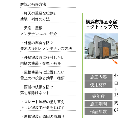
解説と補修方法
・
軒天の重要な役割と
塗装・補修の方法
横浜市旭区今宿
ェクトトップで
・
天窓・屋根
メンテナンスのご紹介
・
外壁の腐食を防ぐ
笠木の役割とメンテナンス方法
・
外壁塗装時に検討したい
雨樋の塗装・交換・補修
・
屋根塗装時に設置したい
外
施工内容
雪止めの役割と効果・種類
使用材料
・
雨樋の破損を防ぐ
ト
落ち葉除けネット
1
築年数
・
スレート屋根の塗り替え
約
施工期間
正しい塗装で寿命を延ばす
8
保証年数
・
屋根塗装が原因の雨漏り