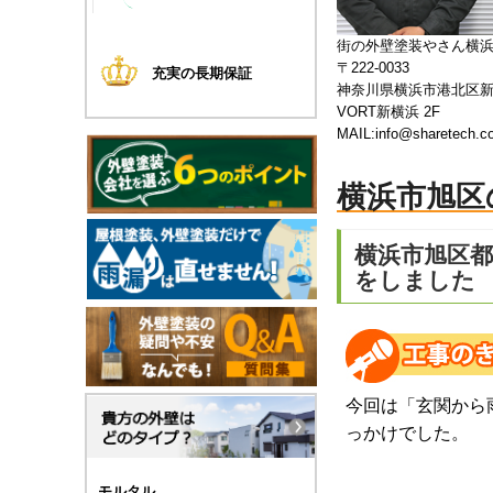
街の外壁塗装やさん横
〒222-0033
充実の長期保証
神奈川県横浜市港北区新横
VORT新横浜 2F
MAIL:info@sharetech.co
横浜市旭区
横浜市旭区
をしました
今回は「玄関から
っかけでした。
モルタル