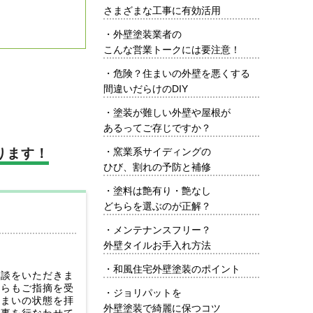
さまざまな工事に有効活用
・
外壁塗装業者の
こんな営業トークには要注意！
・
危険？住まいの外壁を悪くする
間違いだらけのDIY
・
塗装が難しい外壁や屋根が
あるってご存じですか？
ります！
・
窯業系サイディングの
ひび、割れの予防と補修
・
塗料は艶有り・艶なし
どちらを選ぶのが正解？
・
メンテナンスフリー？
外壁タイルお手入れ方法
・
和風住宅外壁塗装のポイント
相談をいただきま
からもご指摘を受
・
ジョリパットを
住まいの状態を拝
外壁塗装で綺麗に保つコツ
工事を行なわせて