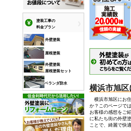
塗装工事の
料金プラン
外壁塗装
屋根塗装
外壁塗装
屋根塗装セット
ベランダ防水
横浜市旭区
横浜市旭区にお住
か？このページで
お客様の感想をご
に私たち街の外壁
ことで、綺麗で快