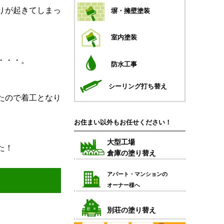
りが起きてしまっ
塀・擁壁塗装
室内塗装
・・・。
防水工事
シーリング打ち替え
たので着工となり
お住まい以外もお任せください！
大型工場
た！
倉庫の塗り替え
アパート・マンションの
オーナー様へ
別荘の塗り替え