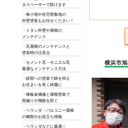
タスペーサーで防げます
・
狭小地や住宅密集地の
外壁塗装もお任せください！
・
トタン外壁や屋根の
メンテナンス
・
瓦屋根のメンテナンスと
塗装時の注意点
横浜市旭
・
セメント瓦・モニエル瓦
最適なメンテナンス方法
・
鉄部への塗装で錆を抑え
お住まいを長く綺麗に
・
棟板金補修と屋根塗装で
雨漏りや飛散を防ぐ
・
ベランダ・バルコニー屋根
の種類やお役立ち情報
・
ベランダなどに最適！