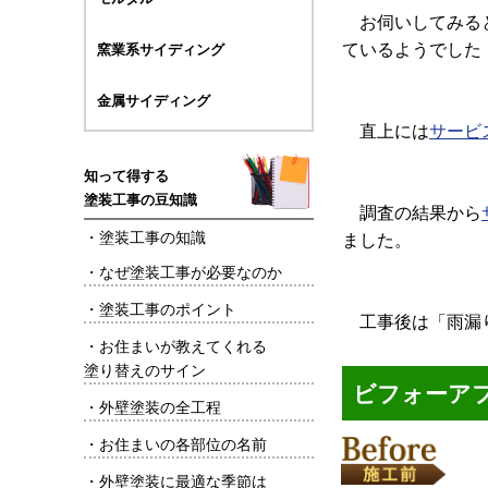
お伺いしてみると
ているようでした
窯業系サイディング
金属サイディング
直上には
サービ
知って得する
塗装工事の豆知識
調査の結果から
・
塗装工事の知識
ました。
・
なぜ塗装工事が必要なのか
・
塗装工事のポイント
工事後は「雨漏り
・
お住まいが教えてくれる
塗り替えのサイン
ビフォーア
・
外壁塗装の全工程
・
お住まいの各部位の名前
・
外壁塗装に最適な季節は