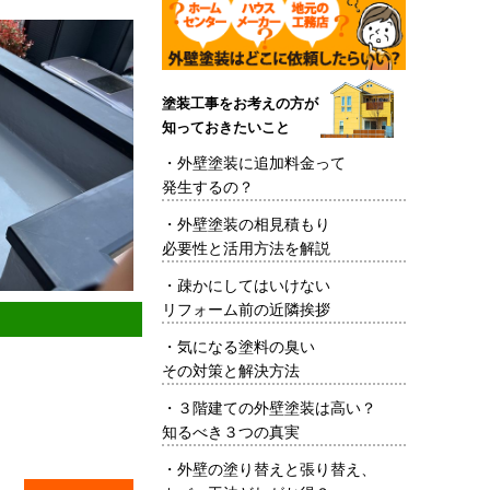
塗装工事をお考えの方が
知っておきたいこと
・
外壁塗装に追加料金って
発生するの？
・
外壁塗装の相見積もり
必要性と活用方法を解説
・
疎かにしてはいけない
リフォーム前の近隣挨拶
・
気になる塗料の臭い
その対策と解決方法
・
３階建ての外壁塗装は高い？
知るべき３つの真実
・
外壁の塗り替えと張り替え、