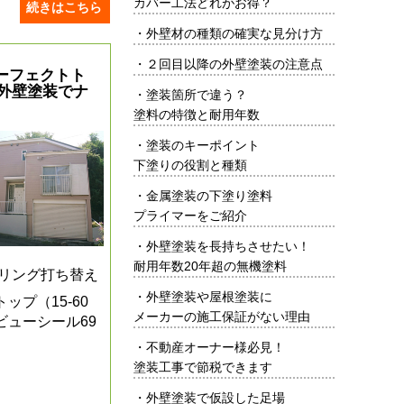
カバー工法どれがお得？
続きはこちら
・
外壁材の種類の確実な見分け方
・
２回目以降の外壁塗装の注意点
ーフェクトト
た外壁塗装でナ
・
塗装箇所で違う？
塗料の特徴と耐用年数
・
塗装のキーポイント
下塗りの役割と種類
・
金属塗装の下塗り塗料
プライマーをご紹介
・
外壁塗装を長持ちさせたい！
耐用年数20年超の無機塗料
ーリング打ち替え
・
外壁塗装や屋根塗装に
ップ（15-60
メーカーの施工保証がない理由
ビューシール69
・
不動産オーナー様必見！
塗装工事で節税できます
・
外壁塗装で仮設した足場