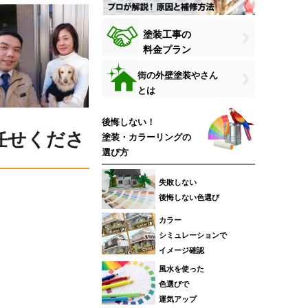
塗装工事の
料金プラン
街の外壁塗装やさん
とは
後悔しない！
任せくださ
塗装・カラーリングの
選び方
失敗しない
後悔しない色選び
カラー
シミュレーションで
イメージ確認
風水を使った
色選びで
運気アップ