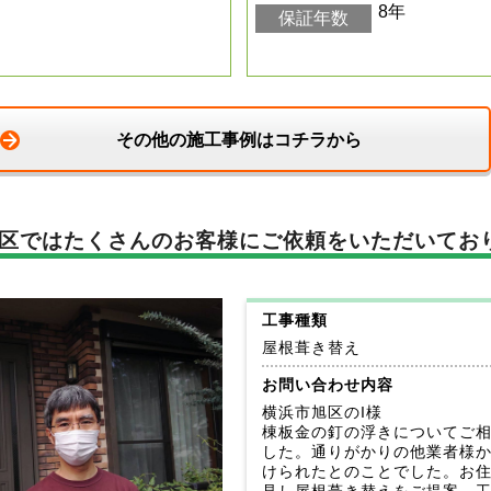
8年
保証年数
その他の施工事例はコチラから
区では
たくさんのお客様に
ご依頼をいただいてお
工事種類
屋根葺き替え
お問い合わせ内容
横浜市旭区のI様
棟板金の釘の浮きについてご
した。通りがかりの他業者様
けられたとのことでした。お
見し屋根葺き替えをご提案、