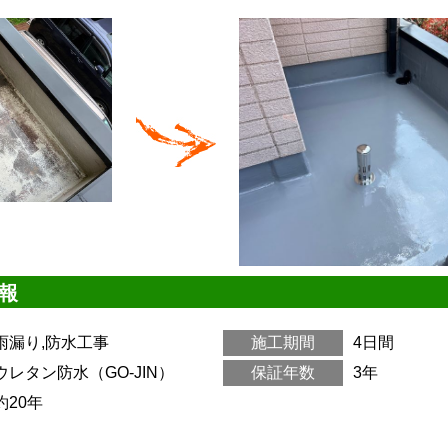
報
雨漏り,防水工事
施工期間
4日間
ウレタン防水（GO-JIN）
保証年数
3年
約20年